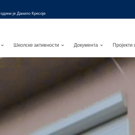
 вести
Путевима науке и природе
Школске активности
Документа
Пројекти