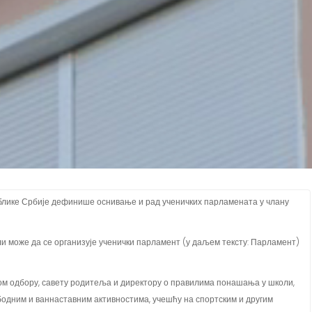
блике Србије дефинише оснивање и рад ученичких парламената у члану
и може да се организује ученички парламент (у даљем тексту: Парламент)
м одбору, савету родитеља и директору о правилима понашања у школи,
бодним и ваннаставним активностима, учешћу на спортским и другим
 у школи и ван ње;разматрања односа и сарадње ученика и наставника,