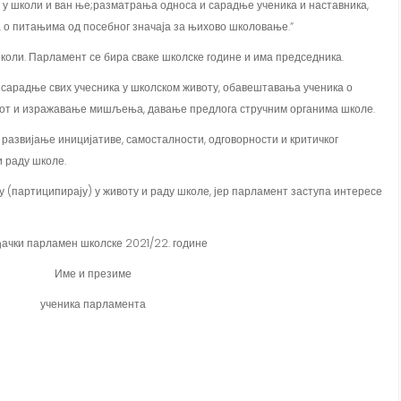
 о питањима од посебног значаја за њихово школовање.“
оли. Парламент се бира сваке школске године и има председника.
сарадње свих учесника у школском животу, обавештавања ученика о
вот и изражавање мишљења, давање предлога стручним органима школе.
 развијање иницијативе, самосталности, одговорности и критичког
 раду школе.
у (партиципирају) у животу и раду школе, јер парламент заступа интересе
ђачки парламен школске 2021/22. године
Име и презиме
ученика парламента