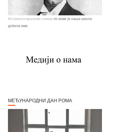
Истакнути вршачки сликар
по коме је наша школа
добила име.
Павле Паја Јовановић, један од највећих српских
сликара, рођен је у Вршцу 16. јуна 1859. године као
настарији син Стефана Јовановића, трговца и
фотографа, и Ернестине Деот из Темишвара. Завршио
је Сликарску академију у Бечу. Боравио је једно време у
Минхену, Паризу, Шпанији, Италији, Швајцарској, затим
на Кавказу, у Цариграду и Египту, Америци. Од 1900.
године углавном ради у Паризу и Бечу. После Првог
светског рата боравио је дуже време у Београду и
Букурешту. Излагао је на сликарским изложбама у
МЕЂУНАРОДНИ ДАН РОМА
Паризу, Бечу, Берлину, Лондону и Риму. На Светској
изложбу у Паризу 1900. године добио је златну медаљу
за слику "Крунисање цара Душана". Исте године
одликован је Орденом Белог орла V реда. Радио је
историјске композиције и портрете, композиције са