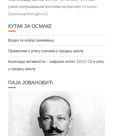
учине попуњавањем упитника на порталу
еУправа
(www.euprava.gov.rs).
КУТАК ЗА ОСМАКЕ
Водич за избор занимања
Правилник о упису ученика у средњу школу
Календар активности - завршни испит 2022-23 и упис
у средњу школу
ПАЈА ЈОВАНОВИЋ