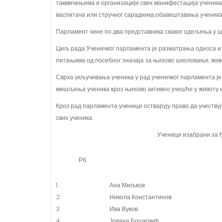
васпитача или стручног сарадника;обавештавања ученика
Парламент чине по два представника сваког одељења у шк
Циљ рада Ученичког парламента је разматрања односа и 
питањима од посебног значаја за њихово школовање, жи
Сврха укључивања ученика у рад ученичког парламента је
мишљења ученика кроз њихово активно учешће у животу и
Кроз рад парламента ученици остварују право да учествуј
свих ученика.
Ученици изабрани за 
Рб.
1.
Ана Миљков
2.
Никола Константинов
3.
Ива Вуков
4.
Јована Бошковић