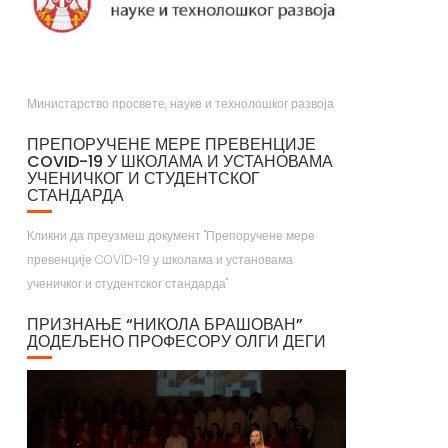
Министарство просвете, науке и технолошког развоја
ПРЕПОРУЧЕНЕ МЕРЕ ПРЕВЕНЦИЈЕ
COVID-19 У ШКОЛАМА И УСТАНОВАМА
УЧЕНИЧКОГ И СТУДЕНТСКОГ
СТАНДАРДА
Кликни да преузмеш документ "Препоручене мере
превенције COVID-19 у школама и установама
ученичког и студентског стандарда"
ПРИЗНАЊЕ “НИКОЛА БРАШОВАН”
ДОДЕЉЕНО ПРОФЕСОРУ ОЛГИ ДЕГИ