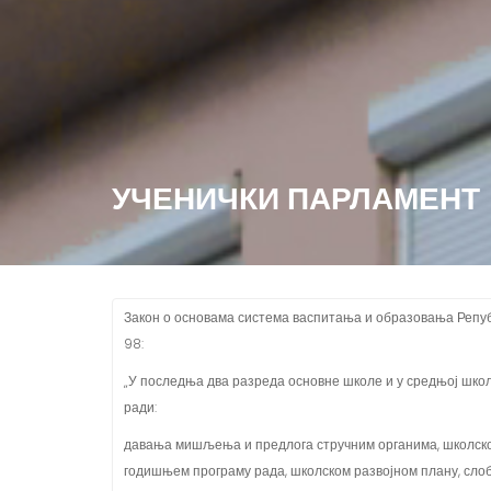
УЧЕНИЧКИ ПАРЛАМЕНТ
Закон о основама система васпитања и образовања Репу
98:
„У последња два разреда основне школе и у средњој школ
ради:
давања мишљења и предлога стручним органима, школско
годишњем програму рада, школском развојном плану, сло
такмичењима и организацији свих манифестација ученика