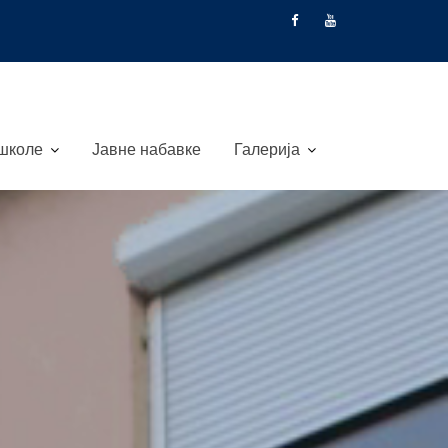
 школе
Јавне набавке
Галерија