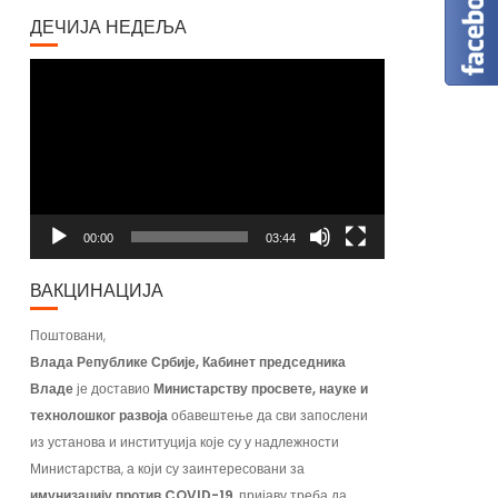
ДЕЧИЈА НЕДЕЉА
Video
Player
00:00
03:44
ВАКЦИНАЦИЈА
Поштовани,
Влада Републике Србије, Кабинет председника
Владе
је доставио
Министарству просвете, науке и
технолошког развоја
обавештење да сви запослени
из установа и институција које су у надлежности
Министарства, а који су заинтересовани за
имунизацију против COVID-19
, пријаву треба да