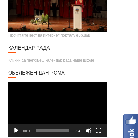
Прочитајте вест на интернет порталу еВршац
КАЛЕНДАР РАДА
Кликни да преузмеш календар рада наше школе
ОБЕЛЕЖЕН ДАН РОМА
Video
Player
00:00
03:41