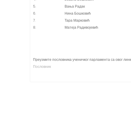
5.
Вања Радак
6.
Нина Бошковић
7.
Тара Марковић
8.
Матеја Радивојевић
Преузмите пословника ученичког парламента са овог линк
Пословник