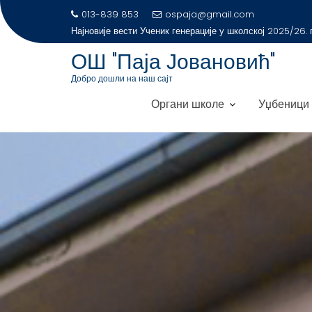
S
013-839 853
ospaja@gmail.com
Најновије
k
ОШ "Паја Јовановић"
i
p
Добро дошли на наш сајт
t
Органи школе
Уџбеници
o
c
o
n
t
e
n
t