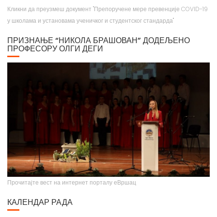
у школама и установама ученичког и студентског стандарда"
ПРИЗНАЊЕ “НИКОЛА БРАШОВАН” ДОДЕЉЕНО
ПРОФЕСОРУ ОЛГИ ДЕГИ
Прочитајте вест на интернет порталу еВршац
КАЛЕНДАР РАДА
Кликни да преузмеш календар рада наше школе