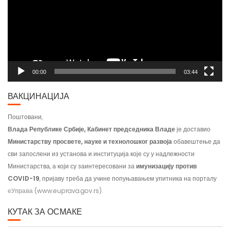
00:00
03:44
ВАКЦИНАЦИЈА
Поштовани,
Влада Републике Србије, Кабинет председника Владе
је доставио
Министарству просвете, науке и технолошког развоја
обавештење да
сви запослени из установа и институција које су у надлежности
Министарства, а који су заинтересовани за
имунизацију против
COVID-19
, пријаву треба да учине попуњавањем упитника на порталу
еУправа
(www.euprava.gov.rs).
КУТАК ЗА ОСМАКЕ
Водич за избор занимања