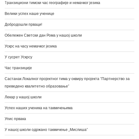
Велики успех наше ученице
Добродошли прваци!
Обележен Светски дан Рома у нашој школи
Ускрс на часу немачког језика
У сусрет Ускрсу
Час транзиције
Састанак Локалног пројектног тима у оквиру пројекта “Партнерство за
преведено квалитетно образовање”
Лекар у нашој школи
Успех наших ученика на такмичењима
Упис првака
У нашој школи одржано такмичење „Мислиша“
Резултати општинског такмичења из српског језика и физике