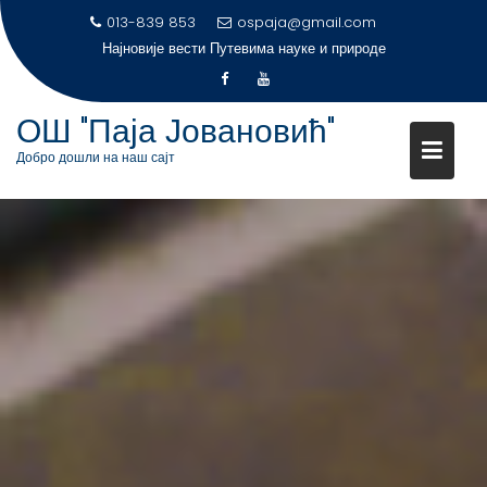
S
013-839 853
ospaja@gmail.com
Најновије вести
k
i
p
ОШ "Паја Јовановић"
t
Добро дошли на наш сајт
o
c
o
n
t
e
n
t