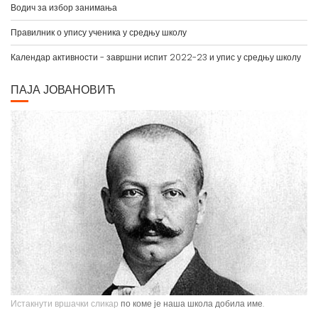
Правилник о упису ученика у средњу школу
Календар активности - завршни испит 2022-23 и упис у средњу школу
ПАЈА ЈОВАНОВИЋ
Истакнути вршачки сликар
по коме је наша школа добила име.
Павле Паја Јовановић, један од највећих српских сликара, рођен је у