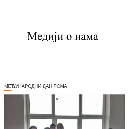
Вршцу 16. јуна 1859. године као настарији син Стефана Јовановића,
трговца и фотографа, и Ернестине Деот из Темишвара. Завршио је
Сликарску академију у Бечу. Боравио је једно време у Минхену, Паризу,
Шпанији, Италији, Швајцарској, затим на Кавказу, у Цариграду и Египту,
Америци. Од 1900. године углавном ради у Паризу и Бечу. После Првог
светског рата боравио је дуже време у Београду и Букурешту. Излагао је
на сликарским изложбама у Паризу, Бечу, Берлину, Лондону и Риму. На
Светској изложбу у Паризу 1900. године добио је златну медаљу за
слику "Крунисање цара Душана". Исте године одликован је Орденом
Белог орла V реда. Радио је историјске композиције и портрете,
композиције са мотивима из народног живота Србије, Црне Горе и
Албаније. Од свих дама које су се нашле на његовом платну, љубав
МЕЂУНАРОДНИ ДАН РОМА
сликара у већ зрелим годинама задобила је млада Аустријанка Хермина
(Мини) Даубер, кћер настојника у згради где се налазио његов бечки
атеље. Венчали су се 1917. године, када је она имала 25, а он 58 година.
Елегантна, лепа и префињена, постала је његова доживотна љубав и
инспирација. Остали су у браку пуних 40 година, до његове смрти. Умро
је у Бечу 30. новембра 1957. године. По његовој жељи, урна са посмртним
остацима пренета је у Београд. Паја Јовановић се убраја међу 100