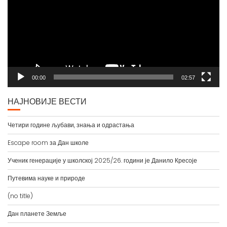
00:00
02:57
НАЈНОВИЈЕ ВЕСТИ
Четири године љубави, знања и одрастања
Escape room за Дан школе
Ученик генерације у школској 2025/26. години је Данило Кресоје
Путевима науке и природе
(no title)
Дан планете Земље
Tранзициони тимски час географије и немачког језика