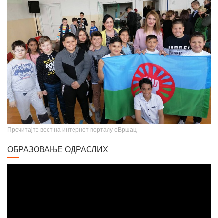
Крунисање цара Душана
Прочитајте вест на интернет порталу еВршац
ОБРАЗОВАЊЕ ОДРАСЛИХ
Video
Player
Вршачки триптохон