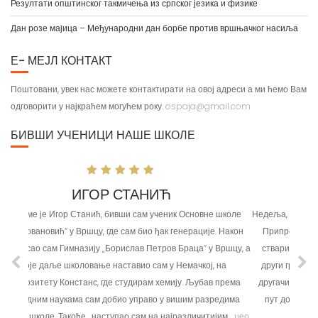
Дан розе мајица – Међународни дан борбе против вршњачког насиља
Е- МЕЈЛ КОНТАКТ
Поштовани, увек нас можете контактирати на овој адреси а ми ћемо Вам
одговорити у најкраћем могућем року.
ospaja@gmail.com
БИВШИ УЧЕНИЦИ НАШЕ ШКОЛЕ
МИЛИЦА ЂОЛИЋ
Недеља, дан као створен за одмор и разоноду у кругу породице.
Припрема ручка, шетња, друштвене игре и остале забавне
ствари. Али онда читаву идилу прекидају мисли о одласку у
други град, студирању и наставку животног пута неком мало
другачијом и стрмијом улицом. Сви смо ми свесни да тај нови
пут доноси много нових знања, искустава и контаката, али
проради у...
цео текст...