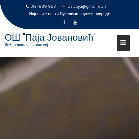
S
013-839 853
ospaja@gmail.com
k
Најновије вести
Путевима науке и природе
i
p
t
ОШ "Паја Јовановић"
o
Добро дошли на наш сајт
c
o
n
t
e
n
t