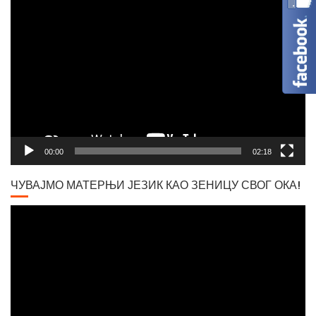
Video
Player
Вршачки триптохон
00:00
02:18
ЧУВАЈМО МАТЕРЊИ ЈЕЗИК КАО ЗЕНИЦУ СВОГ ОКА!
Video
Player