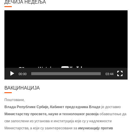
ДЕЧИЈА НЕДЕЉА
Video
Player
00:00
03:44
ВАКЦИНАЦИЈА
Поштовани,
Влада Републике Србије, Кабинет председника Владе
је доставио
Министарству просвете, науке и технолошког развоја
обавештење да
сви запослени из установа и институција које су у надлежности
Министарства, а који су заинтересовани за
имунизацију против