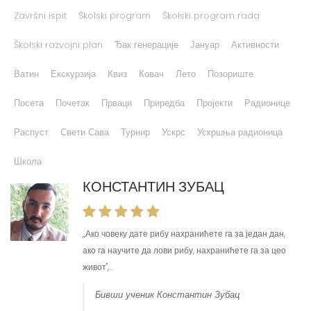
Završni ispit
Školski program
Školski program rada
Školski razvojni plan
Ђак генерације
Јануар
Активности
Ватин
Екскурзија
Квиз
Ковач
Лето
Позориште
Посета
Почетак
Прваци
Приредба
Пројекти
Радионице
Распуст
Свети Сава
Турнир
Ускрс
Ускршња радионица
Школа
КОНСТАНТИН ЗУБАЦ
,,Ако човеку дате рибу нахранићете га за један дан,
ако га научите да лови рибу, нахранићете га за цео
живот'',...
Бивши ученик Константин Зубац