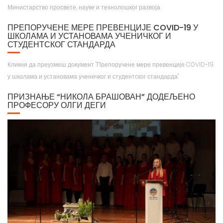
Министарство просвете, науке и технолошког развоја
ПРЕПОРУЧЕНЕ МЕРЕ ПРЕВЕНЦИЈЕ COVID-19 У
ШКОЛАМА И УСТАНОВАМА УЧЕНИЧКОГ И
СТУДЕНТСКОГ СТАНДАРДА
Кликни да преузмеш документ "Препоручене мере превенције COVID-19
у школама и установама ученичког и студентског стандарда"
ПРИЗНАЊЕ “НИКОЛА БРАШОВАН” ДОДЕЉЕНО
ПРОФЕСОРУ ОЛГИ ДЕГИ