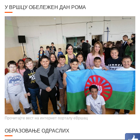
У ВРШЦУ ОБЕЛЕЖЕН ДАН РОМА
Крунисање цара Душана
Прочитајте вест на интернет порталу еВршац
ОБРАЗОВАЊЕ ОДРАСЛИХ