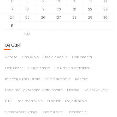
10
11
12
13
14
15
16
17
18
19
20
21
22
23
24
25
26
27
28
29
30
31
« Jun
ТАГОВИ
Adresa
Dan škole
Dečja nedelja
Dokumenta
Dokumenti
Druga šansa
Edukativna radionica
Izveštaj o radu škole
Javne nabavke
Kontakt
Lepa reč i gvozdena vrata otvara
Likovno
Najnovije vesti
NTC
Plan rada škole
Pravilnik
Projekti škole
Samovrednovanje
Sportski dan
Takmičenje