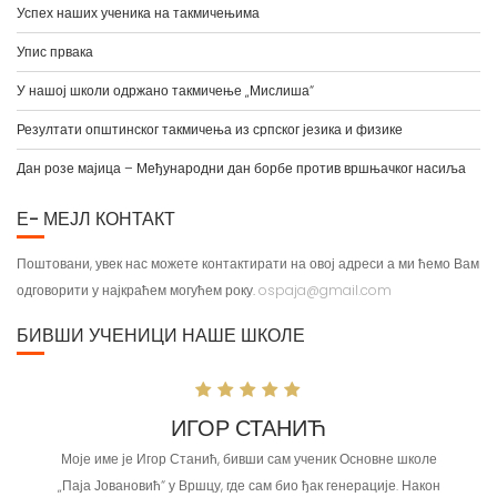
Успех наших ученика на такмичењима
Упис првака
У нашој школи одржано такмичење „Мислиша“
Резултати општинског такмичења из српског језика и физике
Дан розе мајица – Међународни дан борбе против вршњачког насиља
Е- МЕЈЛ КОНТАКТ
Поштовани, увек нас можете контактирати на овој адреси а ми ћемо Вам
одговорити у најкраћем могућем року.
ospaja@gmail.com
БИВШИ УЧЕНИЦИ НАШЕ ШКОЛЕ
ИГОР СТАНИЋ
МИ
име је Игор Станић, бивши сам ученик Основне школе
Недеља, дан као створ
Јовановић“ у Вршцу, где сам био ђак генерације. Након
Припрема ручка, ше