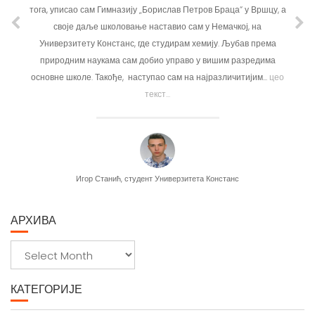
писао сам Гимназију „Борислав Петров Браца“ у Вршцу, а
ствари. Али онда чи
оје даље школовање наставио сам у Немачкој, на
други град, студира
рзитету Констанс, где студирам хемију. Љубав према
другачијом и стрмијо
дним наукама сам добио управо у вишим разредима
пут доноси много н
 школе. Такође, наступао сам на најразличитијим...
цео
п
текст...
Бивш
Игор Станић, студент Универзитета Констанс
АРХИВА
А
р
х
КАТЕГОРИЈЕ
и