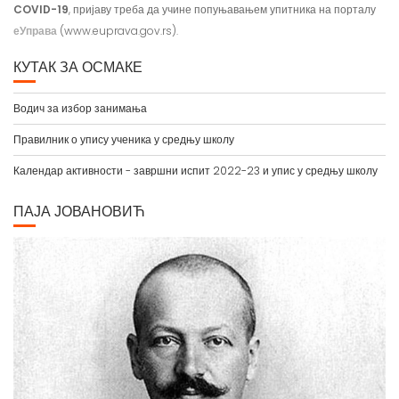
COVID-19
, пријаву треба да учине попуњавањем упитника на порталу
еУправа
(www.euprava.gov.rs).
КУТАК ЗА ОСМАКЕ
Водич за избор занимања
Правилник о упису ученика у средњу школу
Календар активности - завршни испит 2022-23 и упис у средњу школу
ПАЈА ЈОВАНОВИЋ