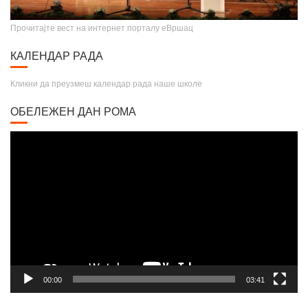
Прочитајте вест на интернет порталу еВршац
КАЛЕНДАР РАДА
Кликни да преузмеш календар рада наше школе
ОБЕЛЕЖЕН ДАН РОМА
Video
Player
00:00
03:41