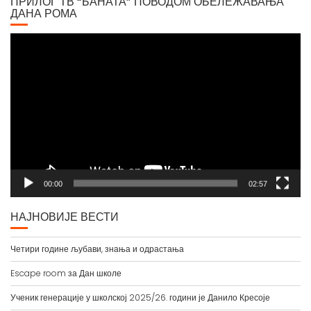
ПРИЛОГ ТВ “БАНАТА” ПОВОДОМ ОБЕЛЕЖАВАЊА
ДАНА РОМА
Video
Player
00:00
02:57
НАЈНОВИЈЕ ВЕСТИ
Четири године љубави, знања и одрастања
Escape room за Дан школе
Ученик генерације у школској 2025/26. години је Данило Кресоје