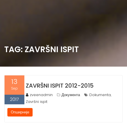
TAG: ZAVRŠNI ISPIT
13
ZAVRŠNI ISPIT 2012-2015
Sep
zveenadmin
Документа
Dokumenta
,
2017
Završni ispit
Опширније