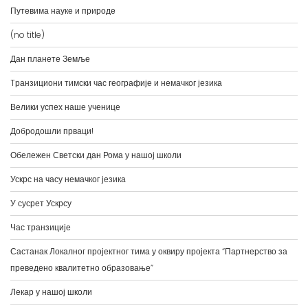
Путевима науке и природе
(no title)
Дан планете Земље
Tранзициони тимски час географије и немачког језика
Велики успех наше ученице
Добродошли прваци!
Обележен Светски дан Рома у нашој школи
Ускрс на часу немачког језика
У сусрет Ускрсу
Час транзиције
Састанак Локалног пројектног тима у оквиру пројекта “Партнерство за
преведено квалитетно образовање”
Лекар у нашој школи