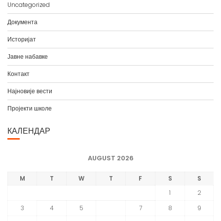
в
Uncategorized
а
Документа
Историјат
Јавне набавке
Контакт
Најновије вести
Пројекти школе
КАЛЕНДАР
AUGUST 2026
M
T
W
T
F
S
S
1
2
3
4
5
6
7
8
9