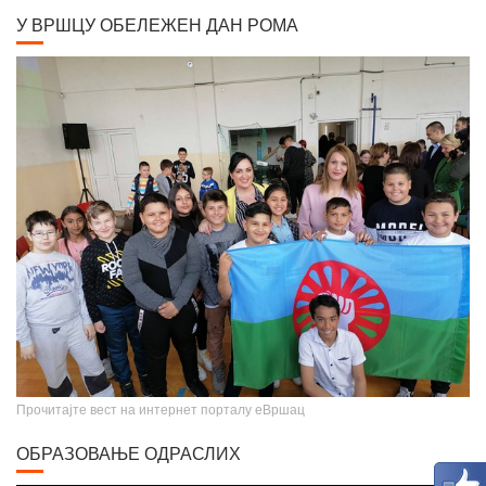
Крунисање цара Душана
Прочитајте вест на интернет порталу еВршац
ОБРАЗОВАЊЕ ОДРАСЛИХ
Video