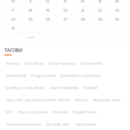
17
18
19
20
21
22
23
24
25
26
27
28
29
30
31
« Jun
ТАГОВИ
Adresa
Dan škole
Dečja nedelja
Dokumenta
Dokumenti
Druga šansa
Edukativna radionica
Izveštaj o radu škole
Javne nabavke
Kontakt
Lepa reč i gvozdena vrata otvara
Likovno
Najnovije vesti
NTC
Plan rada škole
Pravilnik
Projekti škole
Samovrednovanje
Sportski dan
Takmičenje
Završni ispit
Školski program
Školski program rada