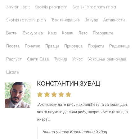
Školski razvojni plan
Ђак генерације
Јануар
Активности
Ватин
Екскурзија
Квиз
Ковач
Лето
Позориште
Посета
Почетак
Прваци
Приредба
Пројекти
Радионице
Распуст
Свети Сава
Турнир
Ускрс
Ускршња радионица
Школа
КОНСТАНТИН ЗУБАЦ
,,Ако човеку дате рибу нахранићете га за један дан,
ако га научите да лови рибу, нахранићете га за цео
живот'',...
Бивши ученик Константин Зубац