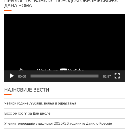
Video
Player
00:00
02:57
НАЈНОВИЈЕ ВЕСТИ
Четири године љубави, знања и одрастања
Escape room за Дан школе
Ученик генерације у школској 2025/26. години је Данило Кресоје
Путевима науке и природе