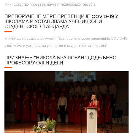
ПРЕПОРУЧЕНЕ МЕРЕ ПРЕВЕНЦИЈЕ COVID-19 У
ШКОЛАМА И УСТАНОВАМА УЧЕНИЧКОГ И
СТУДЕНТСКОГ СТАНДАРДА
Кликни да преузмеш документ "Препоручене мере превенције COVID-19
у школама и установама ученичког и студентског стандарда"
ПРИЗНАЊЕ “НИКОЛА БРАШОВАН” ДОДЕЉЕНО
ПРОФЕСОРУ ОЛГИ ДЕГИ