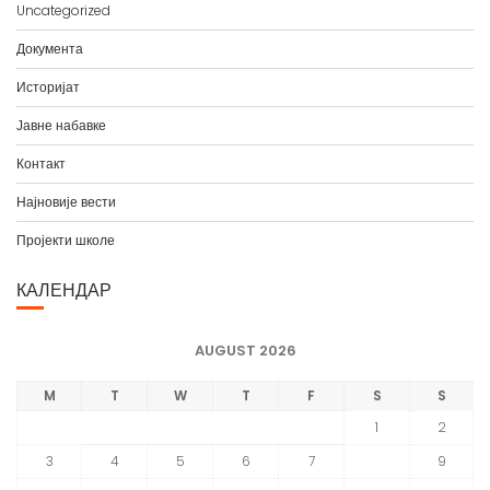
а
Документа
Историјат
Јавне набавке
Контакт
Најновије вести
Пројекти школе
КАЛЕНДАР
AUGUST 2026
M
T
W
T
F
S
S
1
2
3
4
5
6
7
8
9
10
11
12
13
14
15
16