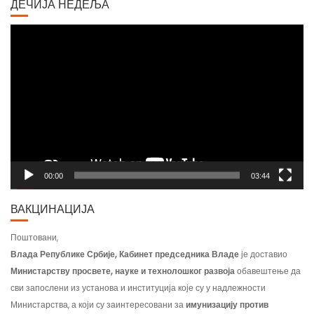
Video
Player
00:00
03:44
ВАКЦИНАЦИЈА
Поштовани,
Влада Републике Србије, Кабинет председника Владе
је доставио
Министарству просвете, науке и технолошког развоја
обавештење да
сви запослени из установа и институција које су у надлежности
Министарства, а који су заинтересовани за
имунизацију против
COVID-19
, пријаву треба да учине попуњавањем упитника на порталу