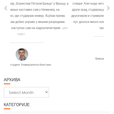
други град, студирању и наставку животног пута неком мало
другачијом и стрмијом улицом. Сви смо ми свесни да тај нови
пут доноси много нових знања, искустава и контаката, али
проради у...
цео текст...
Бивша ученица Милица Ђолић
АРХИВА
А
р
х
КАТЕГОРИЈЕ
и
в
Uncategorized