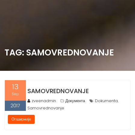
TAG: SAMOVREDNOVANJE
13
SAMOVREDNOVANJE
Sep
zveenadmin
Документа
Dokumenta
,
2017
Samovrednovanje
Опширније