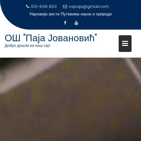
S
013-839 853
ospaja@gmail.com
Најновије вести
k
i
p
ОШ "Паја Јовановић"
t
Добро дошли на наш сајт
o
c
o
n
t
e
n
t