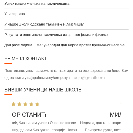
Упис првака
У нашој школи одржано такмичење „Мислиша“
Резултати општинског такмичења из српског језика и физике
Дан розе мајица – Међународни дан борбе против вршњачког насиља
Е- МЕЈЛ КОНТАКТ
Поштовани, увек нас можете контактирати на овој адреси а ми ћемо Вам
одговорити у најкраћем могућем року.
ospaja@gmail.com
БИВШИ УЧЕНИЦИ НАШЕ ШКОЛЕ
МИЛИЦА ЂОЛИЋ
Недеља, дан као створен за одмор и разоноду у кругу породице.
Припрема ручка, шетња, друштвене игре и остале забавне
ствари. Али онда читаву идилу прекидају мисли о одласку у