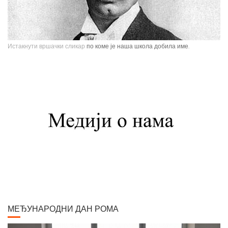
Истакнути вршачки сликар
по коме је наша школа добила име.
Павле Паја Јовановић, један од највећих српских сликара, рођен је у
Вршцу 16. јуна 1859. године као настарији син Стефана Јовановића,
трговца и фотографа, и Ернестине Деот из Темишвара. Завршио је
Сликарску академију у Бечу. Боравио је једно време у Минхену, Паризу,
Шпанији, Италији, Швајцарској, затим на Кавказу, у Цариграду и Египту,
Америци. Од 1900. године углавном ради у Паризу и Бечу. После Првог
светског рата боравио је дуже време у Београду и Букурешту. Излагао је
на сликарским изложбама у Паризу, Бечу, Берлину, Лондону и Риму. На
Светској изложбу у Паризу 1900. године добио је златну медаљу за
слику "Крунисање цара Душана". Исте године одликован је Орденом
Белог орла V реда. Радио је историјске композиције и портрете,
композиције са мотивима из народног живота Србије, Црне Горе и
Албаније. Од свих дама које су се нашле на његовом платну, љубав
МЕЂУНАРОДНИ ДАН РОМА
сликара у већ зрелим годинама задобила је млада Аустријанка Хермина
(Мини) Даубер, кћер настојника у згради где се налазио његов бечки