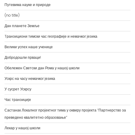
(no title)
Дан планете Земље
Tранзициони тимски час географије и немачког језика
Велики успех наше ученице
Добродошли прваци!
Обележен Светски дан Рома у нашој школи
Ускрс на часу немачког језика
У сусрет Ускрсу
Час транзиције
Састанак Локалног пројектног тима у оквиру пројекта “Партнерство за
преведено квалитетно образовање”
Лекар у нашој школи
Успех наших ученика на такмичењима