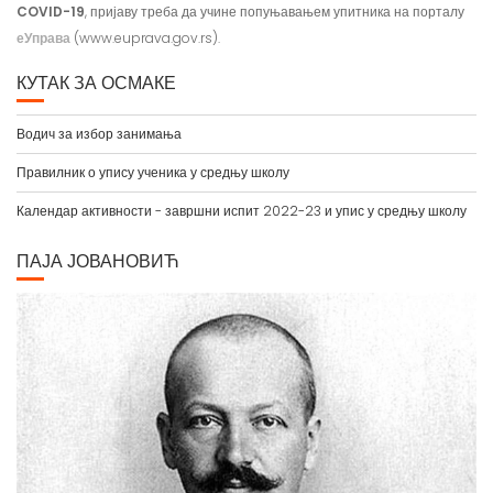
еУправа
(www.euprava.gov.rs).
КУТАК ЗА ОСМАКЕ
Водич за избор занимања
Правилник о упису ученика у средњу школу
Календар активности - завршни испит 2022-23 и упис у средњу школу
ПАЈА ЈОВАНОВИЋ