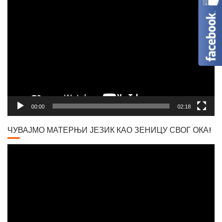
Player
Вршачки триптохон
00:00
02:18
ЧУВАЈМО МАТЕРЊИ ЈЕЗИК КАО ЗЕНИЦУ СВОГ ОКА!
Video
Player