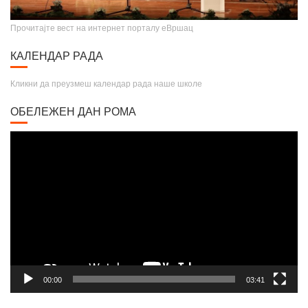
Прочитајте вест на интернет порталу еВршац
КАЛЕНДАР РАДА
Кликни да преузмеш календар рада наше школе
ОБЕЛЕЖЕН ДАН РОМА
Video
Player
00:00
03:41
ДЕЧИЈА НЕДЕЉА