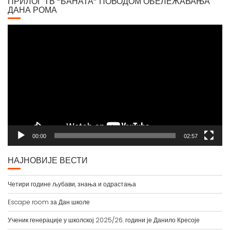
Video
Player
00:00
02:57
НАЈНОВИЈЕ ВЕСТИ
Четири године љубави, знања и одрастања
Escape room за Дан школе
Ученик генерације у школској 2025/26. години је Данило Кресоје
Путевима науке и природе