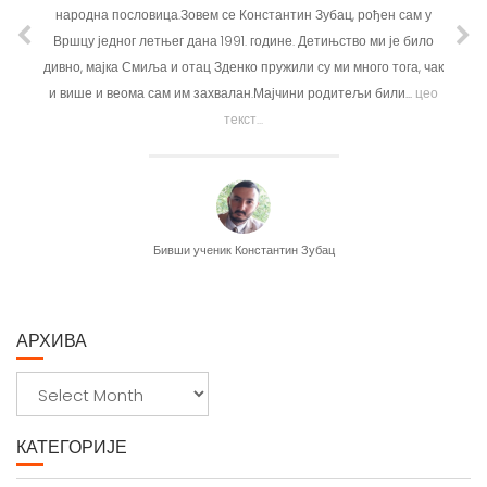
Вршцу једног летњег дана 1991. године. Детињство ми је било
дивно, мајка Смиља и отац Зденко пружили су ми много тога, чак
и више и веома сам им захвалан.Мајчини родитељи били...
цео
текст...
Бивши ученик Константин Зубац
АРХИВА
А
р
х
КАТЕГОРИЈЕ
и
в
Uncategorized