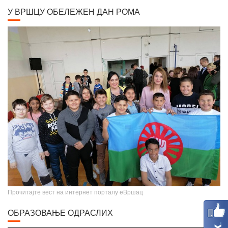
Крунисање цара Душана
Прочитајте вест на интернет порталу еВршац
ОБРАЗОВАЊЕ ОДРАСЛИХ
Video