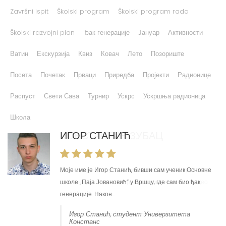
Školski razvojni plan
Ђак генерације
Јануар
Активности
Ватин
Екскурзија
Квиз
Ковач
Лето
Позориште
Посета
Почетак
Прваци
Приредба
Пројекти
Радионице
Распуст
Свети Сава
Турнир
Ускрс
Ускршња радионица
Школа
ИГОР СТАНИЋ
Моје име је Игор Станић, бивши сам ученик Основне
школе „Паја Јовановић“ у Вршцу, где сам био ђак
генерације. Након...
Игор Станић, студент Универзитета
Констанс