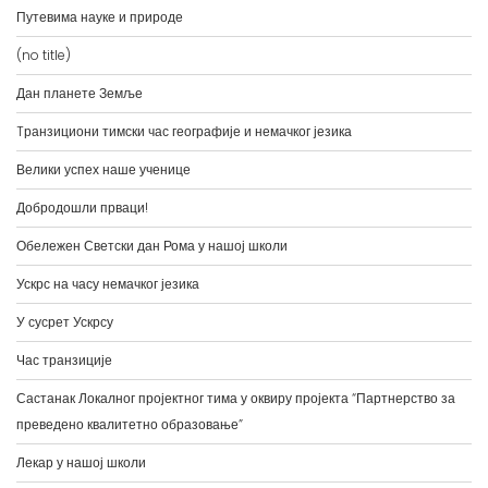
(no title)
Дан планете Земље
Tранзициони тимски час географије и немачког језика
Велики успех наше ученице
Добродошли прваци!
Обележен Светски дан Рома у нашој школи
Ускрс на часу немачког језика
У сусрет Ускрсу
Час транзиције
Састанак Локалног пројектног тима у оквиру пројекта “Партнерство за
преведено квалитетно образовање”
Лекар у нашој школи
Успех наших ученика на такмичењима