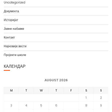
а
Документа
Историјат
Јавне набавке
Контакт
Најновије вести
Пројекти школе
КАЛЕНДАР
AUGUST 2026
M
T
W
T
F
S
S
1
2
3
4
5
6
7
8
9
10
11
12
13
14
15
16