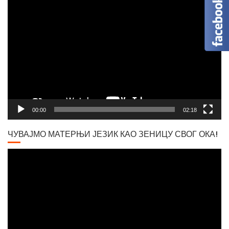
Player
Вршачки триптохон
00:00
02:18
ЧУВАЈМО МАТЕРЊИ ЈЕЗИК КАО ЗЕНИЦУ СВОГ ОКА!
Video
Player