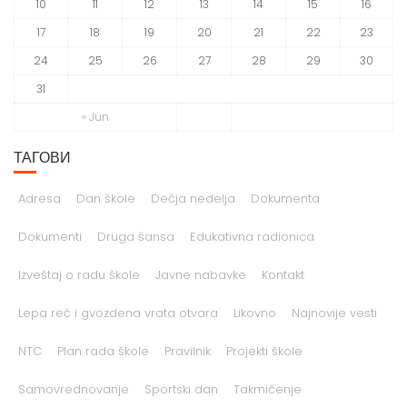
17
18
19
20
21
22
23
24
25
26
27
28
29
30
31
« Jun
ТАГОВИ
Adresa
Dan škole
Dečja nedelja
Dokumenta
Dokumenti
Druga šansa
Edukativna radionica
Izveštaj o radu škole
Javne nabavke
Kontakt
Lepa reč i gvozdena vrata otvara
Likovno
Najnovije vesti
NTC
Plan rada škole
Pravilnik
Projekti škole
Samovrednovanje
Sportski dan
Takmičenje
Završni ispit
Školski program
Školski program rada