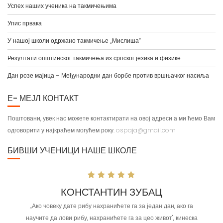
Упис првака
У нашој школи одржано такмичење „Мислиша“
Резултати општинског такмичења из српског језика и физике
Дан розе мајица – Међународни дан борбе против вршњачког насиља
Е- МЕЈЛ КОНТАКТ
Поштовани, увек нас можете контактирати на овој адреси а ми ћемо Вам
одговорити у најкраћем могућем року.
ospaja@gmail.com
БИВШИ УЧЕНИЦИ НАШЕ ШКОЛЕ
КОНСТАНТИН ЗУБАЦ
,,Ако човеку дате рибу нахранићете га за један дан, ако га
научите да лови рибу, нахранићете га за цео живот'', кинеска
народна пословица.Зовем се Константин Зубац, рођен сам у