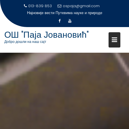
S
013-839 853
ospaja@gmail.com
Најновије вести
k
i
p
ОШ "Паја Јовановић"
t
Добро дошли на наш сајт
o
c
o
n
t
e
n
t