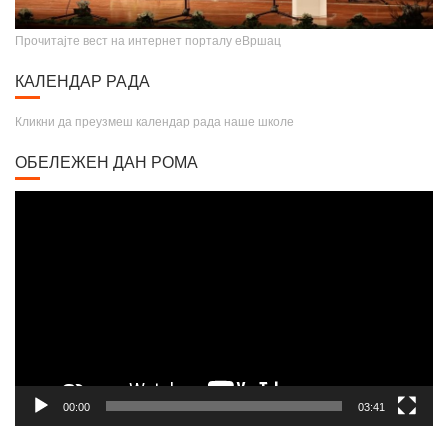
Прочитајте вест на интернет порталу еВршац
КАЛЕНДАР РАДА
Кликни да преузмеш календар рада наше школе
ОБЕЛЕЖЕН ДАН РОМА
Video
Player
00:00
03:41
ДЕЧИЈА НЕДЕЉА