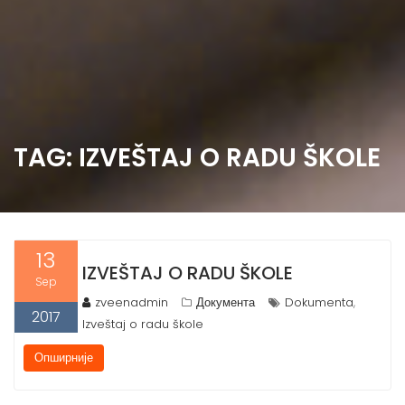
TAG: IZVEŠTAJ O RADU ŠKOLE
13
IZVEŠTAJ O RADU ŠKOLE
Sep
zveenadmin
Документа
Dokumenta
,
2017
Izveštaj o radu škole
Опширније