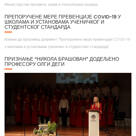
ПРЕПОРУЧЕНЕ МЕРЕ ПРЕВЕНЦИЈЕ COVID-19 У
ШКОЛАМА И УСТАНОВАМА УЧЕНИЧКОГ И
СТУДЕНТСКОГ СТАНДАРДА
Кликни да преузмеш документ "Препоручене мере превенције COVID-19
у школама и установама ученичког и студентског стандарда"
ПРИЗНАЊЕ “НИКОЛА БРАШОВАН” ДОДЕЉЕНО
ПРОФЕСОРУ ОЛГИ ДЕГИ