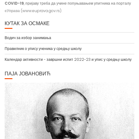
еУправа
(www.euprava.gov.rs).
КУТАК ЗА ОСМАКЕ
Водич за избор занимања
Правилник о упису ученика у средњу школу
Календар активности - завршни испит 2022-23 и упис у средњу школу
ПАЈА ЈОВАНОВИЋ