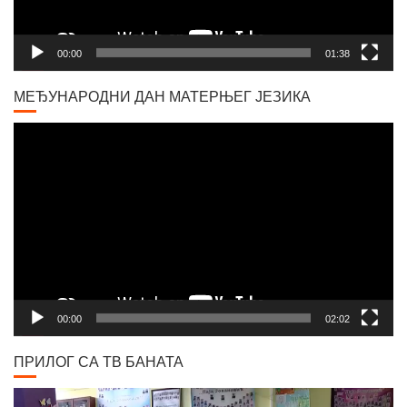
00:00
01:38
МЕЂУНАРОДНИ ДАН МАТЕРЊЕГ ЈЕЗИКА
Video
Player
00:00
02:02
ПРИЛОГ СА ТВ БАНАТА
Video
Player