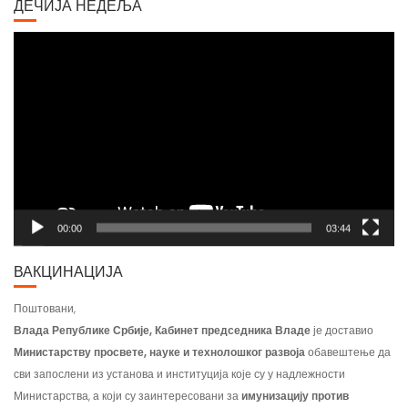
Video
Player
00:00
03:44
ВАКЦИНАЦИЈА
Поштовани,
Влада Републике Србије, Кабинет председника Владе
је доставио
Министарству просвете, науке и технолошког развоја
обавештење да
сви запослени из установа и институција које су у надлежности
Министарства, а који су заинтересовани за
имунизацију против
COVID-19
, пријаву треба да учине попуњавањем упитника на порталу