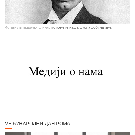
Истакнути вршачки сликар
по коме је наша школа добила име.
Павле Паја Јовановић, један од највећих српских сликара, рођен је у
Вршцу 16. јуна 1859. године као настарији син Стефана Јовановића,
трговца и фотографа, и Ернестине Деот из Темишвара. Завршио је
Сликарску академију у Бечу. Боравио је једно време у Минхену, Паризу,
Шпанији, Италији, Швајцарској, затим на Кавказу, у Цариграду и Египту,
Америци. Од 1900. године углавном ради у Паризу и Бечу. После Првог
светског рата боравио је дуже време у Београду и Букурешту. Излагао је
на сликарским изложбама у Паризу, Бечу, Берлину, Лондону и Риму. На
Светској изложбу у Паризу 1900. године добио је златну медаљу за
слику "Крунисање цара Душана". Исте године одликован је Орденом
Белог орла V реда. Радио је историјске композиције и портрете,
композиције са мотивима из народног живота Србије, Црне Горе и
Албаније. Од свих дама које су се нашле на његовом платну, љубав
МЕЂУНАРОДНИ ДАН РОМА
сликара у већ зрелим годинама задобила је млада Аустријанка Хермина
(Мини) Даубер, кћер настојника у згради где се налазио његов бечки