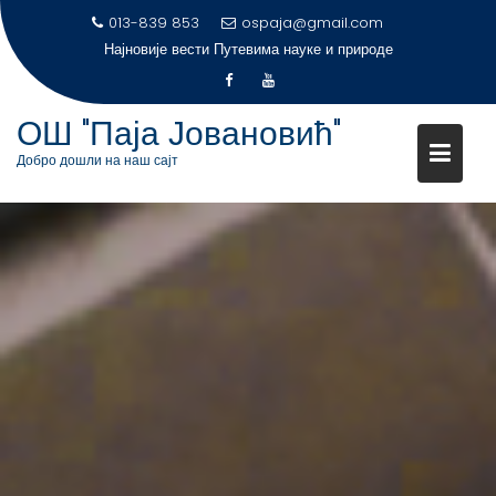
S
013-839 853
ospaja@gmail.com
k
Најновије вести
Путевима науке и природе
i
p
t
ОШ "Паја Јовановић"
o
Добро дошли на наш сајт
c
o
n
t
e
n
t