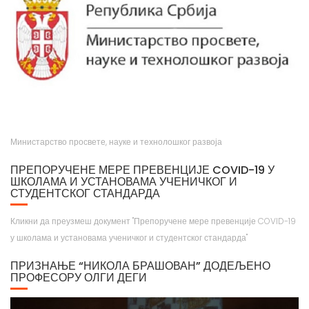
Министарство просвете, науке и технолошког развоја
ПРЕПОРУЧЕНЕ МЕРЕ ПРЕВЕНЦИЈЕ COVID-19 У
ШКОЛАМА И УСТАНОВАМА УЧЕНИЧКОГ И
СТУДЕНТСКОГ СТАНДАРДА
Кликни да преузмеш документ "Препоручене мере превенције COVID-19
у школама и установама ученичког и студентског стандарда"
ПРИЗНАЊЕ “НИКОЛА БРАШОВАН” ДОДЕЉЕНО
ПРОФЕСОРУ ОЛГИ ДЕГИ