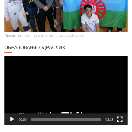
Прочитајте вест на интернет порталу еВршац
ОБРАЗОВАЊЕ ОДРАСЛИХ
Video
Player
Вршачки триптохон
00:00
02:18