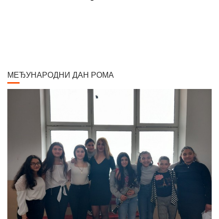
светског рата боравио је дуже време у Београду и Букурешту. Излагао је
на сликарским изложбама у Паризу, Бечу, Берлину, Лондону и Риму. На
Светској изложбу у Паризу 1900. године добио је златну медаљу за
слику "Крунисање цара Душана". Исте године одликован је Орденом
Белог орла V реда. Радио је историјске композиције и портрете,
композиције са мотивима из народног живота Србије, Црне Горе и
Албаније. Од свих дама које су се нашле на његовом платну, љубав
МЕЂУНАРОДНИ ДАН РОМА
сликара у већ зрелим годинама задобила је млада Аустријанка Хермина
(Мини) Даубер, кћер настојника у згради где се налазио његов бечки
атеље. Венчали су се 1917. године, када је она имала 25, а он 58 година.
Елегантна, лепа и префињена, постала је његова доживотна љубав и
инспирација. Остали су у браку пуних 40 година, до његове смрти. Умро
је у Бечу 30. новембра 1957. године. По његовој жељи, урна са посмртним
остацима пренета је у Београд. Паја Јовановић се убраја међу 100
најзнаменитијих Срба. У изложбеном простору "Апотеке на
степеницама" у Вршцу данас се налази поставка Пајиних слика: "Кићење
невесте", "Борба петлова", масиван и велелепан рам за "Вршачки
триптихон". Паја је са "Вршачким триптихоном" добио награду 1896.
године у Будимпешти на Миленијумској изложби. У поставци се налази