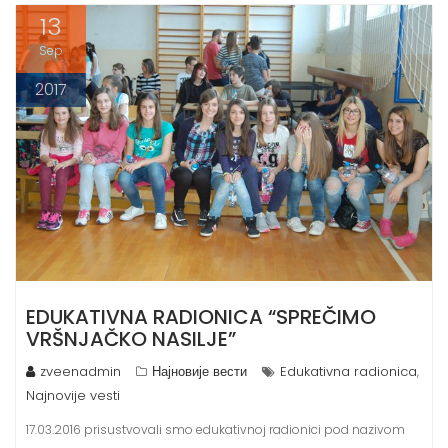
13
Sep
2017
EDUKATIVNA RADIONICA “SPREČIMO
VRŠNJAČKO NASILJE”
zveenadmin
Најновије вести
Edukativna radionica
,
Najnovije vesti
17.03.2016 prisustvovali smo edukativnoj radionici pod nazivom