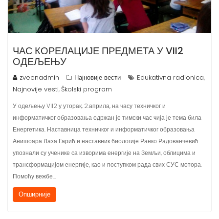
ЧАС КОРЕЛАЦИЈЕ ПРЕДМЕТА У VII2
ОДЕЉЕЊУ
zveenadmin
Најновије вести
Edukativna radionica
,
Najnovije vesti
Školski program
,
У одељењу VII2 у уторак, 2.априла, на часу техничког и
информатичког образовања одржан је тимски час чија је тема била
Енергетика. Наставница техничког и информатичког образовања
Анишоара Лаза Гарић и наставник биологије Ранко Радованчевић
упознали су ученике са изворима енергије на Земљи, облицима и
трансформацијом енергије, као и поступком рада свих СУС мотора.
Помоћу вежбе…
Опширније