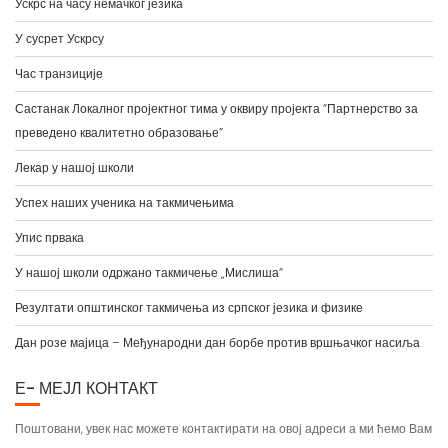
Ускрс на часу немачког језика
У сусрет Ускрсу
Час транзиције
Састанак Локалног пројектног тима у оквиру пројекта “Партнерство за
преведено квалитетно образовање”
Лекар у нашој школи
Успех наших ученика на такмичењима
Упис првака
У нашој школи одржано такмичење „Мислиша“
Резултати општинског такмичења из српског језика и физике
Дан розе мајица – Међународни дан борбе против вршњачког насиља
Е- МЕЈЛ КОНТАКТ
Поштовани, увек нас можете контактирати на овој адреси а ми ћемо Вам