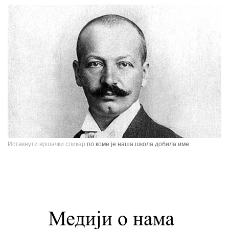
Истакнути вршачки сликар
по коме је наша школа добила име.
Павле Паја Јовановић, један од највећих српских сликара, рођен је у
Вршцу 16. јуна 1859. године као настарији син Стефана Јовановића,
трговца и фотографа, и Ернестине Деот из Темишвара. Завршио је
Сликарску академију у Бечу. Боравио је једно време у Минхену, Паризу,
Шпанији, Италији, Швајцарској, затим на Кавказу, у Цариграду и Египту,
Америци. Од 1900. године углавном ради у Паризу и Бечу. После Првог