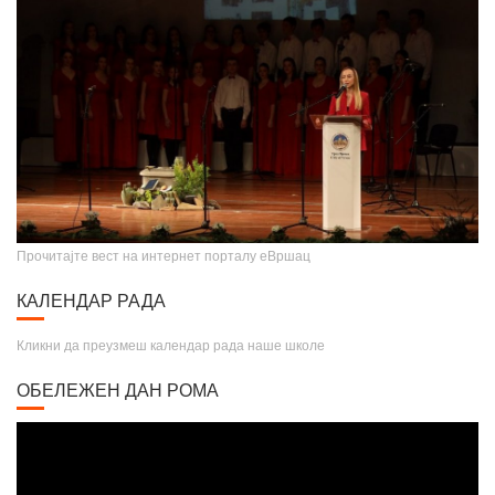
Прочитајте вест на интернет порталу еВршац
КАЛЕНДАР РАДА
Кликни да преузмеш календар рада наше школе
ОБЕЛЕЖЕН ДАН РОМА
Video
Player