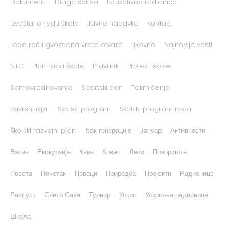
Dokumenti
Druga šansa
Edukativna radionica
Izveštaj o radu škole
Javne nabavke
Kontakt
Lepa reč i gvozdena vrata otvara
Likovno
Najnovije vesti
NTC
Plan rada škole
Pravilnik
Projekti škole
Samovrednovanje
Sportski dan
Takmičenje
Završni ispit
Školski program
Školski program rada
Školski razvojni plan
Ђак генерације
Јануар
Активности
Ватин
Екскурзија
Квиз
Ковач
Лето
Позориште
Посета
Почетак
Прваци
Приредба
Пројекти
Радионице
Распуст
Свети Сава
Турнир
Ускрс
Ускршња радионица
Школа