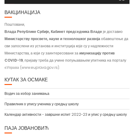
ВАКЦИНАЦИЈА
Поштовани,
Влада Републике Србије, Кабинет председника Владе
је доставио
Министарству просвете, науке и технолошког развоја
обавештење да
сви запослени из установа и институција које су у надлежности
Министарства, а који су заинтересовани за
имунизацију против
COVID-19
, пријаву треба да учине попуњавањем упитника на порталу
еУправа
(www.euprava.gov.rs).
КУТАК ЗА ОСМАКЕ
Водич за избор занимања
Правилник о упису ученика у средњу школу
Календар активности - завршни испит 2022-23 и упис у средњу школу
ПАЈА ЈОВАНОВИЋ