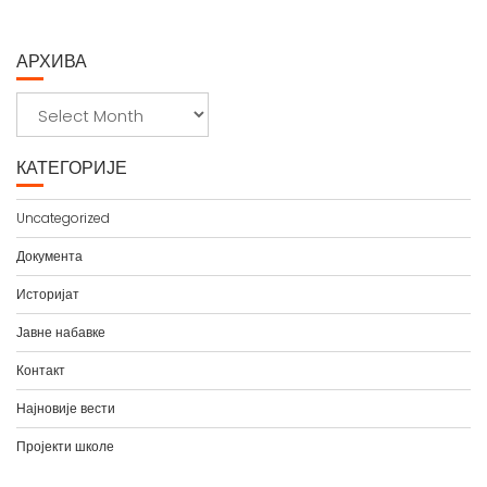
АРХИВА
А
р
х
КАТЕГОРИЈЕ
и
в
Uncategorized
а
Документа
Историјат
Јавне набавке
Контакт
Најновије вести
Пројекти школе