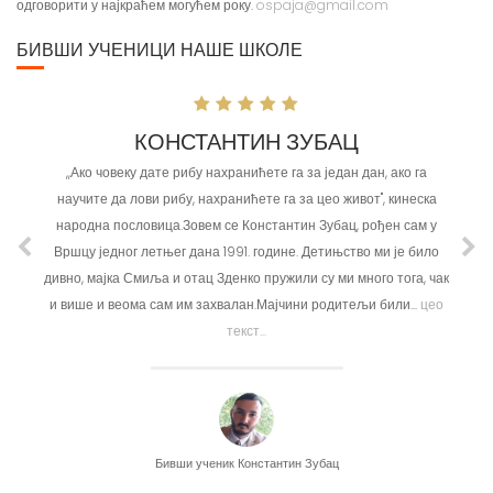
одговорити у најкраћем могућем року.
ospaja@gmail.com
БИВШИ УЧЕНИЦИ НАШЕ ШКОЛЕ
КОНСТАНТИН ЗУБАЦ
,,Ако човеку дате рибу нахранићете га за један дан, ако га
научите да лови рибу, нахранићете га за цео живот'', кинеска
народна пословица.Зовем се Константин Зубац, рођен сам у
Вршцу једног летњег дана 1991. године. Детињство ми је било
дивно, мајка Смиља и отац Зденко пружили су ми много тога, чак
и више и веома сам им захвалан.Мајчини родитељи били...
цео
текст...
Бивши ученик Константин Зубац