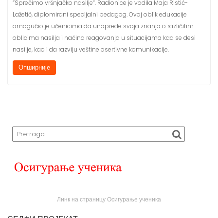
“Sprečimo vršnjačko nasilje“. Radionice je vodila Maja Ristić-
Lažetić, diplomirani specijalni pedagog. Ovaj oblik edukacije
omogućio je učenicima da unaprede svoja znanja o različitim
oblicima nasilja i načina reagovanja u situacijama kad se desi
nasilje, kao i da razviju veštine asertivne komunikacije.
Опширније
Линк на страницу Осигурање ученика