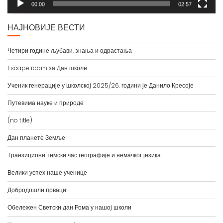
00:00
02:57
НАЈНОВИЈЕ ВЕСТИ
Четири године љубави, знања и одрастања
Escape room за Дан школе
Ученик генерације у школској 2025/26. години је Данило Кресоје
Путевима науке и природе
(no title)
Дан планете Земље
Tранзициони тимски час географије и немачког језика
Велики успех наше ученице
Добродошли прваци!
Обележен Светски дан Рома у нашој школи