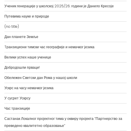
Ученик генерације у школској 2025/26. години је Данило Кресоје
Путевима науке и природе
(no title)
Дан планете Земље
Tранзициони тимски час географије и немачког језика
Велики успех наше ученице
Добродошли прваци!
Обележен Светски дан Рома у нашој школи
Ускрс на часу немачког језика
У сусрет Ускрсу
Час транзиције
Састанак Локалног пројектног тима у оквиру пројекта “Партнерство за
преведено квалитетно образовање”