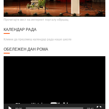
Прочитајте вест на интернет порталу еВршац
КАЛЕНДАР РАДА
Кликни да преузмеш календар рада наше школе
ОБЕЛЕЖЕН ДАН РОМА
Video
Player
00:00
03:41