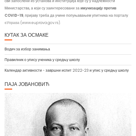
сви запослени из установа и институција које су у надлежности
Министарства, а који су заинтересовани за
имунизацију против
COVID-19
, пријаву треба да учине попуњавањем упитника на порталу
еУправа
(www.euprava.gov.rs).
КУТАК ЗА ОСМАКЕ
Водич за избор занимања
Правилник о упису ученика у средњу школу
Календар активности - завршни испит 2022-23 и упис у средњу школу
ПАЈА ЈОВАНОВИЋ