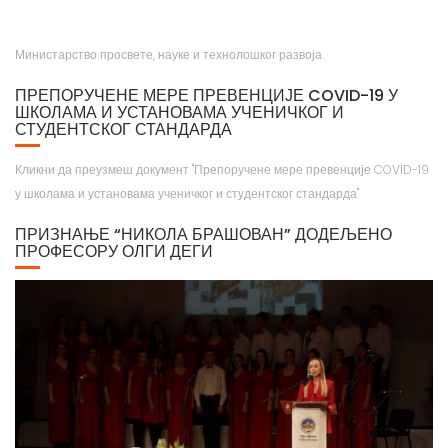
Министарство просвете, науке и технолошког развоја
ПРЕПОРУЧЕНЕ МЕРЕ ПРЕВЕНЦИЈЕ COVID-19 У
ШКОЛАМА И УСТАНОВАМА УЧЕНИЧКОГ И
СТУДЕНТСКОГ СТАНДАРДА
Кликни да преузмеш документ "Препоручене мере превенције COVID-19
у школама и установама ученичког и студентског стандарда"
ПРИЗНАЊЕ “НИКОЛА БРАШОВАН” ДОДЕЉЕНО
ПРОФЕСОРУ ОЛГИ ДЕГИ