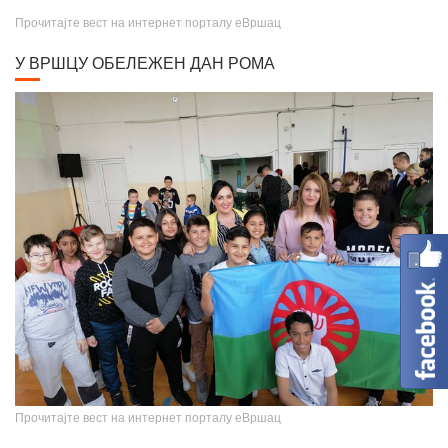
Прочитајте вест на интернет порталу еВршац
У ВРШЦУ ОБЕЛЕЖЕН ДАН РОМА
Крунисање цара Душана
Прочитајте вест на интернет порталу еВршац