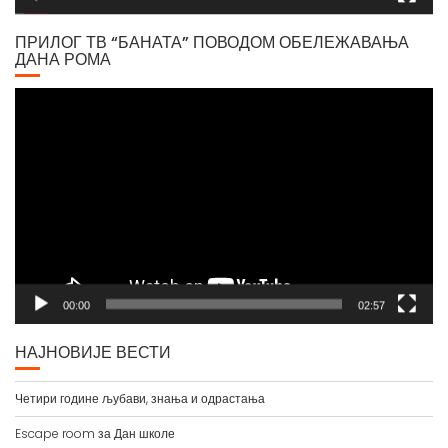
ПРИЛОГ ТВ “БАНАТА” ПОВОДОМ ОБЕЛЕЖАВАЊА
ДАНА РОМА
Video
Player
00:00
02:57
НАЈНОВИЈЕ ВЕСТИ
Четири године љубави, знања и одрастања
Escape room за Дан школе