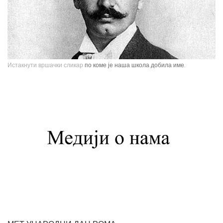
Истакнути вршачки сликар
по коме је наша школа добила име.
Павле Паја Јовановић, један од највећих српских сликара, рођен је у
Вршцу 16. јуна 1859. године као настарији син Стефана Јовановића,
трговца и фотографа, и Ернестине Деот из Темишвара. Завршио је
Сликарску академију у Бечу. Боравио је једно време у Минхену, Паризу,
Шпанији, Италији, Швајцарској, затим на Кавказу, у Цариграду и Египту,
Америци. Од 1900. године углавном ради у Паризу и Бечу. После Првог
светског рата боравио је дуже време у Београду и Букурешту. Излагао је
на сликарским изложбама у Паризу, Бечу, Берлину, Лондону и Риму. На
Светској изложбу у Паризу 1900. године добио је златну медаљу за
слику "Крунисање цара Душана". Исте године одликован је Орденом
Белог орла V реда. Радио је историјске композиције и портрете,
композиције са мотивима из народног живота Србије, Црне Горе и
Албаније. Од свих дама које су се нашле на његовом платну, љубав