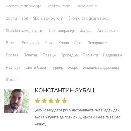
Samovrednovanje
Sportski dan
Takmičenje
Završni ispit
Školski program
Školski program rada
Školski razvojni plan
Ђак генерације
Јануар
Активности
Ватин
Екскурзија
Квиз
Ковач
Лето
Позориште
Посета
Почетак
Прваци
Приредба
Пројекти
Радионице
Распуст
Свети Сава
Турнир
Ускрс
Ускршња радионица
Школа
КОНСТАНТИН ЗУБАЦ
,,Ако човеку дате рибу нахранићете га за један дан,
ако га научите да лови рибу, нахранићете га за цео
живот'',...