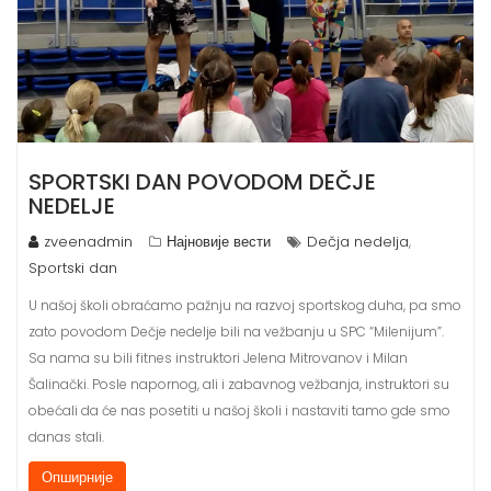
SPORTSKI DAN POVODOM DEČJE
NEDELJE
zveenadmin
Најновије вести
Dečja nedelja
,
Sportski dan
U našoj školi obraćamo pažnju na razvoj sportskog duha, pa smo
zato povodom Dečje nedelje bili na vežbanju u SPC “Milenijum”.
Sa nama su bili fitnes instruktori Jelena Mitrovanov i Milan
Šalinački. Posle napornog, ali i zabavnog vežbanja, instruktori su
obećali da će nas posetiti u našoj školi i nastaviti tamo gde smo
danas stali.
Опширније