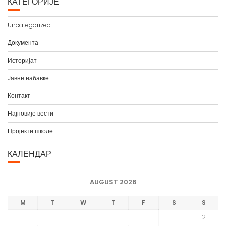
КАТЕГОРИЈЕ
и
в
Uncategorized
а
Документа
Историјат
Јавне набавке
Контакт
Најновије вести
Пројекти школе
КАЛЕНДАР
AUGUST 2026
M
T
W
T
F
S
S
1
2