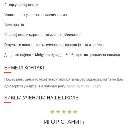
Лекар у нашој школи
Успех наших ученика на такмичењима
Упис првака
У нашој школи одржано такмичење „Мислиша“
Резултати општинског такмичења из српског језика и физике
Дан розе мајица – Међународни дан борбе против вршњачког насиља
Е- МЕЈЛ КОНТАКТ
Поштовани, увек нас можете контактирати на овој адреси а ми ћемо Вам
одговорити у најкраћем могућем року.
ospaja@gmail.com
БИВШИ УЧЕНИЦИ НАШЕ ШКОЛЕ
ИГОР СТАНИЋ