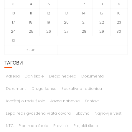
3
4
5
6
7
8
9
10
11
12
13
14
15
16
17
18
19
20
21
22
23
24
25
26
27
28
29
30
31
« Jun
ТАГОВИ
Adresa
Dan škole
Dečja nedelja
Dokumenta
Dokumenti
Druga šansa
Edukativna radionica
Izveštaj o radu škole
Javne nabavke
Kontakt
Lepa reč i gvozdena vrata otvara
Likovno
Najnovije vesti
NTC
Plan rada škole
Pravilnik
Projekti škole