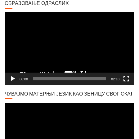
ОБРАЗОВАЊЕ ОДРАСЛИХ
Video
Player
Вршачки триптохон
00:00
02:18
ЧУВАЈМО МАТЕРЊИ ЈЕЗИК КАО ЗЕНИЦУ СВОГ ОКА!
Video
Player