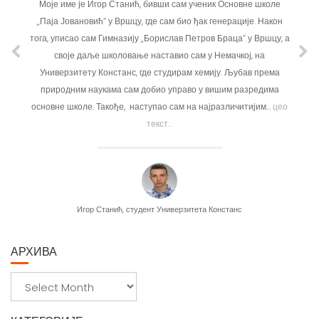
Моје име је Игор Станић, бивши сам ученик Основне школе
„Паја Јовановић“ у Вршцу, где сам био ђак генерације. Након
тога, уписао сам Гимназију „Борислав Петров Браца“ у Вршцу, а
своје даље школовање наставио сам у Немачкој, на
Универзитету Констанс, где студирам хемију. Љубав према
природним наукама сам добио управо у вишим разредима
основне школе. Такође, наступао сам на најразличитијим...
цео
текст...
Игор Станић, студент Универзитета Констанс
АРХИВА
А
р
х