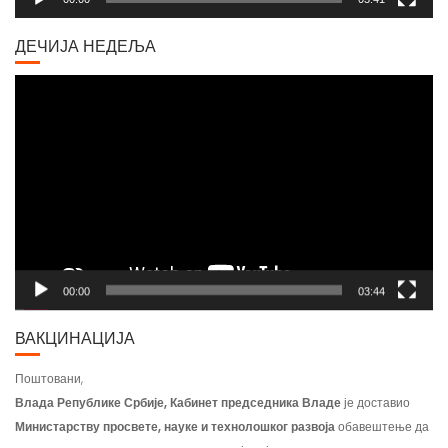
ДЕЧИЈА НЕДЕЉА
Video
Player
00:00
03:44
ВАКЦИНАЦИЈА
Поштовани,
Влада Републике Србије, Кабинет председника Владе
је доставио
Министарству просвете, науке и технолошког развоја
обавештење да