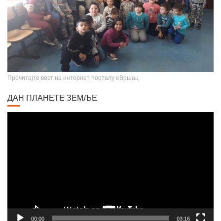
Прочитајте вест на интернет порталу еВршац
ДАН ПЛАНЕТЕ ЗЕМЉЕ
Video
Player
00:00
03:16