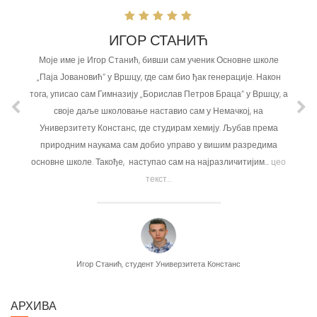
ИГОР СТАНИЋ
Моје име је Игор Станић, бивши сам ученик Основне школе
„Паја Јовановић“ у Вршцу, где сам био ђак генерације. Након
тога, уписао сам Гимназију „Борислав Петров Браца“ у Вршцу, а
своје даље школовање наставио сам у Немачкој, на
Универзитету Констанс, где студирам хемију. Љубав према
природним наукама сам добио управо у вишим разредима
основне школе. Такође, наступао сам на најразличитијим...
цео
текст...
Игор Станић, студент Универзитета Констанс
АРХИВА