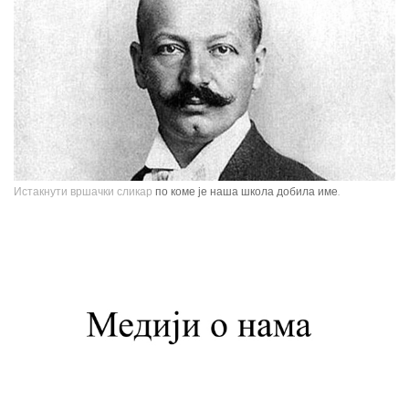
Истакнути вршачки сликар
по коме је наша школа добила име.
Павле Паја Јовановић, један од највећих српских сликара, рођен је у
Вршцу 16. јуна 1859. године као настарији син Стефана Јовановића,
трговца и фотографа, и Ернестине Деот из Темишвара. Завршио је
Сликарску академију у Бечу. Боравио је једно време у Минхену, Паризу,
Шпанији, Италији, Швајцарској, затим на Кавказу, у Цариграду и Египту,
Америци. Од 1900. године углавном ради у Паризу и Бечу. После Првог
светског рата боравио је дуже време у Београду и Букурешту. Излагао је
на сликарским изложбама у Паризу, Бечу, Берлину, Лондону и Риму. На
Светској изложбу у Паризу 1900. године добио је златну медаљу за