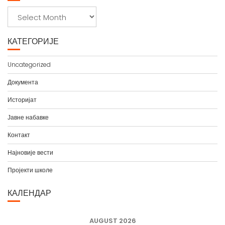
А
р
х
КАТЕГОРИЈЕ
и
в
Uncategorized
а
Документа
Историјат
Јавне набавке
Контакт
Најновије вести
Пројекти школе
КАЛЕНДАР
AUGUST 2026