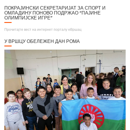
"Апотеци на степеницама".
ПОКРАЈИНСКИ СЕКРЕТАРИЈАТ ЗА СПОРТ И
ОМЛАДИНУ ПОНОВО ПОДРЖАО “ПАЈИНЕ
ОЛИМПИЈСКЕ ИГРЕ”
Прочитајте вест на интернет порталу еВршац
У ВРШЦУ ОБЕЛЕЖЕН ДАН РОМА
Крунисање цара Душана