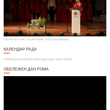
Прочитајте вест на интернет порталу еВршац
КАЛЕНДАР РАДА
Кликни да преузмеш календар рада наше школе
ОБЕЛЕЖЕН ДАН РОМА
Video
Player