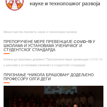
Министарство просвете, науке и технолошког развоја
ПРЕПОРУЧЕНЕ МЕРЕ ПРЕВЕНЦИЈЕ COVID-19 У
ШКОЛАМА И УСТАНОВАМА УЧЕНИЧКОГ И
СТУДЕНТСКОГ СТАНДАРДА
Кликни да преузмеш документ "Препоручене мере превенције COVID-19
у школама и установама ученичког и студентског стандарда"
ПРИЗНАЊЕ “НИКОЛА БРАШОВАН” ДОДЕЉЕНО
ПРОФЕСОРУ ОЛГИ ДЕГИ