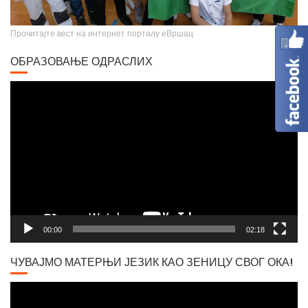
Прочитајте вест на интернет порталу еВршац
ОБРАЗОВАЊЕ ОДРАСЛИХ
Video
Player
Вршачки триптохон
00:00
02:18
ЧУВАЈМО МАТЕРЊИ ЈЕЗИК КАО ЗЕНИЦУ СВОГ ОКА!
Video
Player