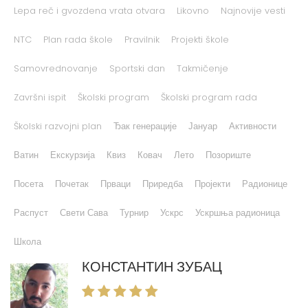
Lepa reč i gvozdena vrata otvara
Likovno
Najnovije vesti
NTC
Plan rada škole
Pravilnik
Projekti škole
Samovrednovanje
Sportski dan
Takmičenje
Završni ispit
Školski program
Školski program rada
Školski razvojni plan
Ђак генерације
Јануар
Активности
Ватин
Екскурзија
Квиз
Ковач
Лето
Позориште
Посета
Почетак
Прваци
Приредба
Пројекти
Радионице
Распуст
Свети Сава
Турнир
Ускрс
Ускршња радионица
Школа
КОНСТАНТИН ЗУБАЦ