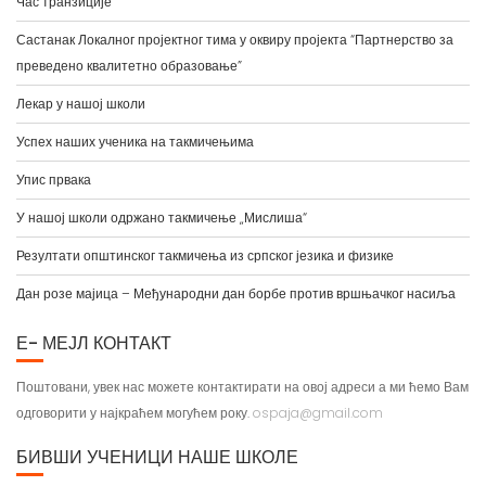
Час транзиције
Састанак Локалног пројектног тима у оквиру пројекта “Партнерство за
преведено квалитетно образовање”
Лекар у нашој школи
Успех наших ученика на такмичењима
Упис првака
У нашој школи одржано такмичење „Мислиша“
Резултати општинског такмичења из српског језика и физике
Дан розе мајица – Међународни дан борбе против вршњачког насиља
Е- МЕЈЛ КОНТАКТ
Поштовани, увек нас можете контактирати на овој адреси а ми ћемо Вам
одговорити у најкраћем могућем року.
ospaja@gmail.com
БИВШИ УЧЕНИЦИ НАШЕ ШКОЛЕ