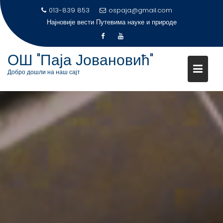
S
013-839 853
ospaja@gmail.com
k
Најновије вести
Путевима науке и природе
i
p
t
ОШ "Паја Јовановић"
o
Добро дошли на наш сајт
c
o
n
t
e
n
t