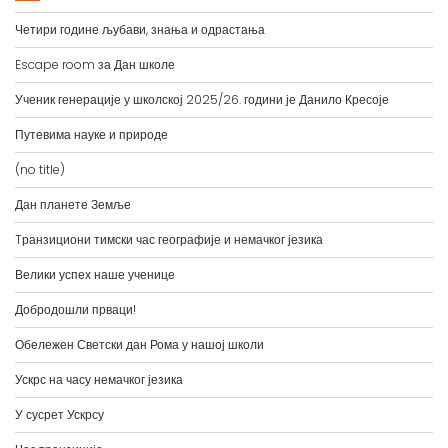
Четири године љубави, знања и одрастања
Escape room за Дан школе
Ученик генерације у школској 2025/26. години је Данило Кресоје
Путевима науке и природе
(no title)
Дан планете Земље
Tранзициони тимски час географије и немачког језика
Велики успех наше ученице
Добродошли прваци!
Обележен Светски дан Рома у нашој школи
Ускрс на часу немачког језика
У сусрет Ускрсу