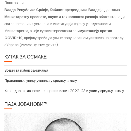
Поштовани,
Влада Републике Србије, Кабинет председника Владе
је доставио
Министарству просвете, науке и технолошког развоја
обавештење да
сви запослени из установа и институција које су у надлежности
Министарства, а који су заинтересовани за
имунизацију против
COVID-19
, пријаву треба да учине попуњавањем упитника на порталу
еУправа
(www.euprava.gov.rs).
КУТАК ЗА ОСМАКЕ
Водич за избор занимања
Правилник о упису ученика у средњу школу
Календар активности - завршни испит 2022-23 и упис у средњу школу
ПАЈА ЈОВАНОВИЋ