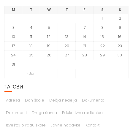
M
T
W
T
F
S
S
1
2
3
4
5
6
7
8
9
10
11
12
13
14
15
16
17
18
19
20
21
22
23
24
25
26
27
28
29
30
31
« Jun
ТАГОВИ
Adresa
Dan škole
Dečja nedelja
Dokumenta
Dokumenti
Druga šansa
Edukativna radionica
Izveštaj o radu škole
Javne nabavke
Kontakt