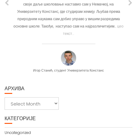
своје даље школовање наставио сам у Немачкој, на
други гра
Универзитету Констанс, где студирам хемију. Љубав према
другачијо
природним наукама сам добио управо у вишим разредима
пут доно
основне школе. Такође, наступао сам на најразличитијим...
цео
текст...
Игор Станић, студент Универзитета Констанс
АРХИВА
А
р
х
КАТЕГОРИЈЕ
и
в
Uncategorized