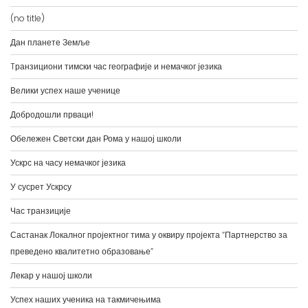
(no title)
Дан планете Земље
Tранзициони тимски час географије и немачког језика
Велики успех наше ученице
Добродошли прваци!
Обележен Светски дан Рома у нашој школи
Ускрс на часу немачког језика
У сусрет Ускрсу
Час транзиције
Састанак Локалног пројектног тима у оквиру пројекта “Партнерство за
преведено квалитетно образовање”
Лекар у нашој школи
Успех наших ученика на такмичењима