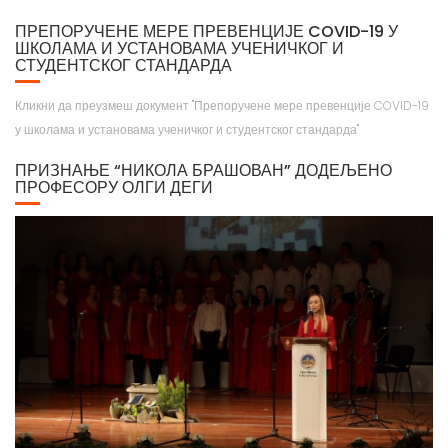
ПРЕПОРУЧЕНЕ МЕРЕ ПРЕВЕНЦИЈЕ COVID-19 У
ШКОЛАМА И УСТАНОВАМА УЧЕНИЧКОГ И
СТУДЕНТСКОГ СТАНДАРДА
Кликни да преузмеш документ "Препоручене мере превенције COVID-19
у школама и установама ученичког и студентског стандарда"
ПРИЗНАЊЕ “НИКОЛА БРАШОВАН” ДОДЕЉЕНО
ПРОФЕСОРУ ОЛГИ ДЕГИ