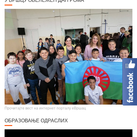
У ВРШЦУ ОБЕЛЕЖЕН ДАН РОМА
Крунисање цара Душана
Прочитајте вест на интернет порталу еВршац
ОБРАЗОВАЊЕ ОДРАСЛИХ
Video