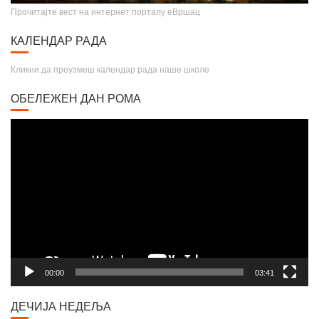
Прочитајте вест на интернет порталу еВршац
КАЛЕНДАР РАДА
Кликни да преузмеш календар рада наше школе
ОБЕЛЕЖЕН ДАН РОМА
Video
Player
00:00
03:41
ДЕЧИЈА НЕДЕЉА