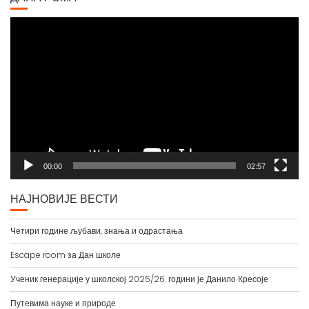
Video
Player
00:00
02:57
НАЈНОВИЈЕ ВЕСТИ
Четири године љубави, знања и одрастања
Escape room за Дан школе
Ученик генерације у школској 2025/26. години је Данило Кресоје
Путевима науке и природе