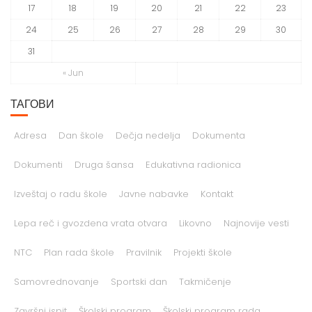
17
18
19
20
21
22
23
24
25
26
27
28
29
30
31
« Jun
ТАГОВИ
Adresa
Dan škole
Dečja nedelja
Dokumenta
Dokumenti
Druga šansa
Edukativna radionica
Izveštaj o radu škole
Javne nabavke
Kontakt
Lepa reč i gvozdena vrata otvara
Likovno
Najnovije vesti
NTC
Plan rada škole
Pravilnik
Projekti škole
Samovrednovanje
Sportski dan
Takmičenje
Završni ispit
Školski program
Školski program rada