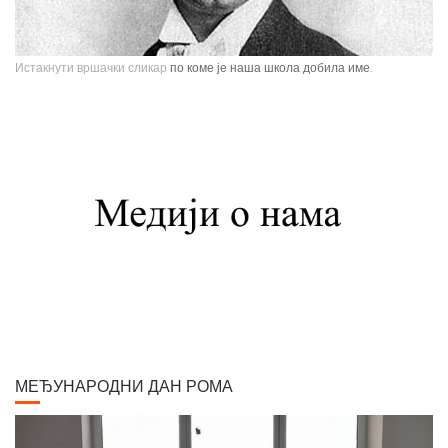
Истакнути вршачки сликар
по коме је наша школа добила име.
Павле Паја Јовановић, један од највећих српских сликара, рођен је у
Вршцу 16. јуна 1859. године као настарији син Стефана Јовановића,
трговца и фотографа, и Ернестине Деот из Темишвара. Завршио је
Сликарску академију у Бечу. Боравио је једно време у Минхену, Паризу,
Шпанији, Италији, Швајцарској, затим на Кавказу, у Цариграду и Египту,
Америци. Од 1900. године углавном ради у Паризу и Бечу. После Првог
светског рата боравио је дуже време у Београду и Букурешту. Излагао је
на сликарским изложбама у Паризу, Бечу, Берлину, Лондону и Риму. На
Светској изложбу у Паризу 1900. године добио је златну медаљу за
слику "Крунисање цара Душана". Исте године одликован је Орденом
Белог орла V реда. Радио је историјске композиције и портрете,
композиције са мотивима из народног живота Србије, Црне Горе и
Албаније. Од свих дама које су се нашле на његовом платну, љубав
МЕЂУНАРОДНИ ДАН РОМА
сликара у већ зрелим годинама задобила је млада Аустријанка Хермина
(Мини) Даубер, кћер настојника у згради где се налазио његов бечки