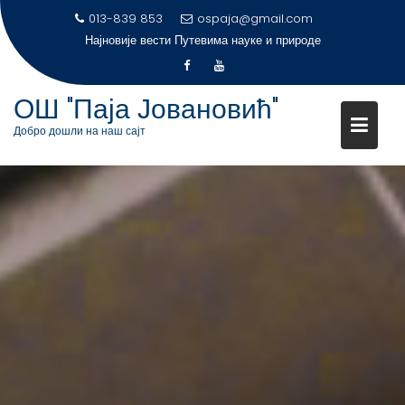
S
013-839 853
ospaja@gmail.com
k
Најновије вести
Путевима науке и природе
i
p
t
ОШ "Паја Јовановић"
o
Добро дошли на наш сајт
c
o
n
t
e
n
t