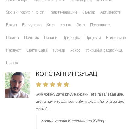
Školski razvojni plan
Ђак генерације
Јануар
Активности
Ватин
Екскурзија
Квиз
Ковач
Лето
Позориште
Посета
Почетак
Прваци
Приредба
Пројекти
Радионице
Распуст
Свети Сава
Турнир
Ускрс
Ускршња радионица
Школа
КОНСТАНТИН ЗУБАЦ
,,Ако човеку дате рибу нахранићете га за један дан,
ако га научите да лови рибу, нахранићете га за цео
живот'',...
Бивши ученик Константин Зубац