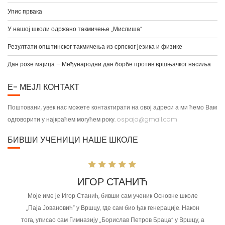
Упис првака
У нашој школи одржано такмичење „Мислиша“
Резултати општинског такмичења из српског језика и физике
Дан розе мајица – Међународни дан борбе против вршњачког насиља
Е- МЕЈЛ КОНТАКТ
Поштовани, увек нас можете контактирати на овој адреси а ми ћемо Вам
одговорити у најкраћем могућем року.
ospaja@gmail.com
БИВШИ УЧЕНИЦИ НАШЕ ШКОЛЕ
ИГОР СТАНИЋ
Моје име је Игор Станић, бивши сам ученик Основне школе
Недеља, дан
„Паја Јовановић“ у Вршцу, где сам био ђак генерације. Након
Припрема
тога, уписао сам Гимназију „Борислав Петров Браца“ у Вршцу, а
ствари. 