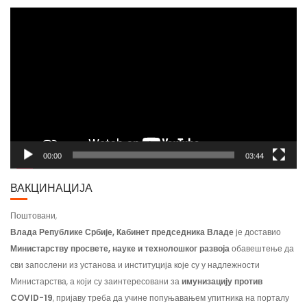
Video
Player
00:00
03:44
ВАКЦИНАЦИЈА
Поштовани,
Влада Републике Србије, Кабинет председника Владе
је доставио
Министарству просвете, науке и технолошког развоја
обавештење да
сви запослени из установа и институција које су у надлежности
Министарства, а који су заинтересовани за
имунизацију против
COVID-19
, пријаву треба да учине попуњавањем упитника на порталу