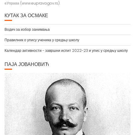
еУправа
(www.euprava.gov.rs).
КУТАК ЗА ОСМАКЕ
Водич за избор занимања
Правилник о упису ученика у средњу школу
Календар активности - завршни испит 2022-23 и упис у средњу школу
ПАЈА ЈОВАНОВИЋ