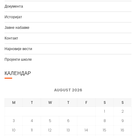
а
Документа
Историјат
Јавне набавке
Контакт
Најновије вести
Пројекти школе
КАЛЕНДАР
AUGUST 2026
M
T
W
T
F
S
S
1
2
3
4
5
6
7
8
9
10
11
12
13
14
15
16