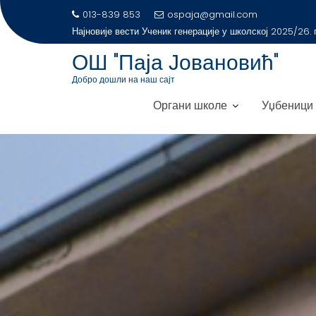
S
013-839 853
ospaja@gmail.com
Најновије
k
ОШ "Паја Јовановић"
i
p
Добро дошли на наш сајт
t
Органи школе
Уџбеници
o
c
o
n
t
e
n
t