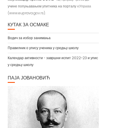
учине попуњавањем упитника на порталу
еУправа
(www.euprava.gov.rs).
КУТАК ЗА ОСМАКЕ
Водич за избор занимања
Правилник о упису ученика у средњу школу
Календар активности - завршни испит 2022-23 и упис
у средњу школу
ПАЈА ЈОВАНОВИЋ