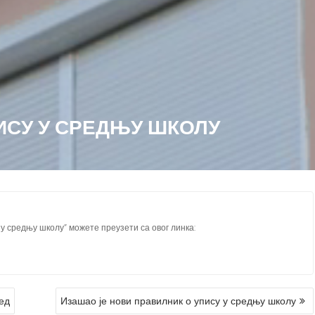
ИСУ У СРЕДЊУ ШКОЛУ
у средњу школу” можете преузети са овог линка:
ед
Изашао је нови правилник о упису у средњу школу