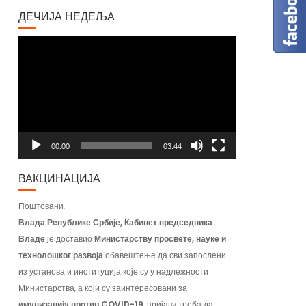
ДЕЧИЈА НЕДЕЉА
Video
Player
00:00
03:44
ВАКЦИНАЦИЈА
Поштовани,
Влада Републике Србије, Кабинет председника
Владе
је доставио
Министарству просвете, науке и
технолошког развоја
обавештење да сви запослени
из установа и институција које су у надлежности
Министарства, а који су заинтересовани за
имунизацију против COVID-19
, пријаву треба да