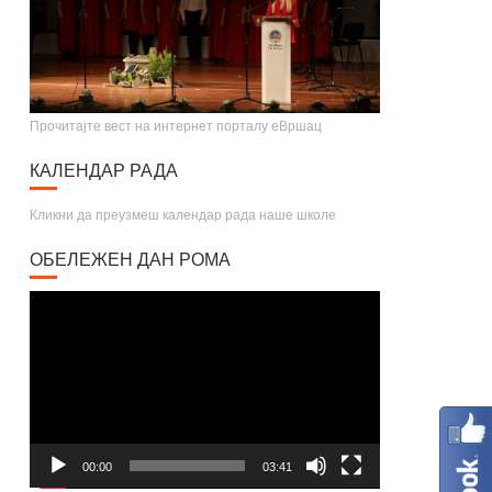
Прочитајте вест на интернет порталу еВршац
КАЛЕНДАР РАДА
Кликни да преузмеш календар рада наше школе
ОБЕЛЕЖЕН ДАН РОМА
Video
Player
00:00
03:41