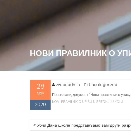
НОВИ ПРАВИЛНИК О УП
28
zveenadmin
Uncategorized
May
Поштовани, документ “Нови правилник о упису 
NOVI PRAVILNIK O UPISU U SREDNJU ŠKOLU
2020
Уочи Дана школе представљамо вам други разр
P
O