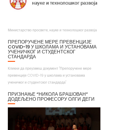
Министарство просвете, науке и технолошког развоја
ПРЕПОРУЧЕНЕ МЕРЕ ПРЕВЕНЦИЈЕ
COVID-19 У ШКОЛАМА И УСТАНОВАМА
УЧЕНИЧКОГ И СТУДЕНТСКОГ
СТАНДАРДА
Кликни да преузмеш документ "Препоручене мере
превенције COVID-19 у школама и установама
ученичког и студентског стандарда"
ПРИЗНАЊЕ “НИКОЛА БРАШОВАН”
ДОДЕЉЕНО ПРОФЕСОРУ ОЛГИ ДЕГИ