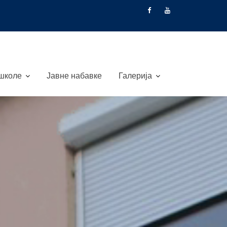
 школе
Јавне набавке
Галерија