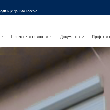
 вести
Путевима науке и природе
Школске активности
Документа
Пројекти