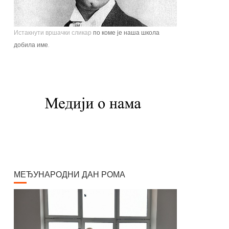
Истакнути вршачки сликар
по коме је наша школа
добила име.
Павле Паја Јовановић, један од највећих српских
сликара, рођен је у Вршцу 16. јуна 1859. године као
настарији син Стефана Јовановића, трговца и
фотографа, и Ернестине Деот из Темишвара. Завршио
је Сликарску академију у Бечу. Боравио је једно време у
Минхену, Паризу, Шпанији, Италији, Швајцарској, затим
на Кавказу, у Цариграду и Египту, Америци. Од 1900.
године углавном ради у Паризу и Бечу. После Првог
светског рата боравио је дуже време у Београду и
Букурешту. Излагао је на сликарским изложбама у
МЕЂУНАРОДНИ ДАН РОМА
Паризу, Бечу, Берлину, Лондону и Риму. На Светској
изложбу у Паризу 1900. године добио је златну медаљу
за слику "Крунисање цара Душана". Исте године
одликован је Орденом Белог орла V реда. Радио је
историјске композиције и портрете, композиције са