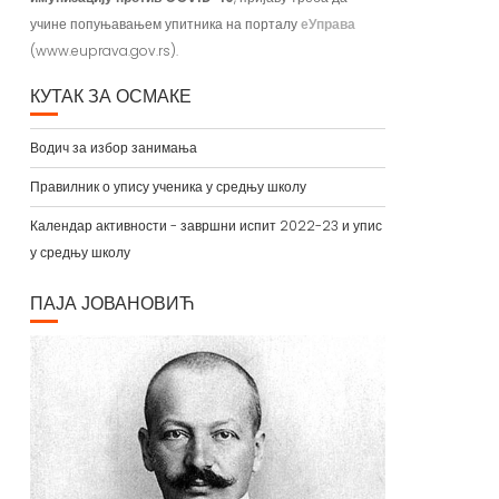
учине попуњавањем упитника на порталу
еУправа
(www.euprava.gov.rs).
КУТАК ЗА ОСМАКЕ
Водич за избор занимања
Правилник о упису ученика у средњу школу
Календар активности - завршни испит 2022-23 и упис
у средњу школу
ПАЈА ЈОВАНОВИЋ