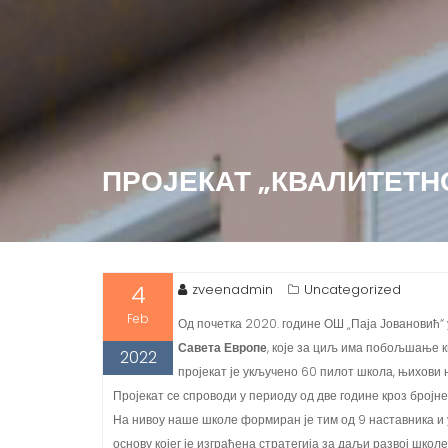
ПРОЈЕКАТ „КВАЛИТЕТН
4
zveenadmin
Uncategorized
Feb
Од почетка 2020. године ОШ „Паја Јовановић“ у
Савета Европе
, које за циљ има побољшање 
2022
пројекат је укључено 60 пилот школа, њихови 
Пројекат се спроводи у периоду од две године кроз бројн
На нивоу наше школе формиран је тим од 9 наставника и у
основу којег је изграђена стратегија за даљи развој школ
док је у јуну 2021. године одржан и сусрет представника 