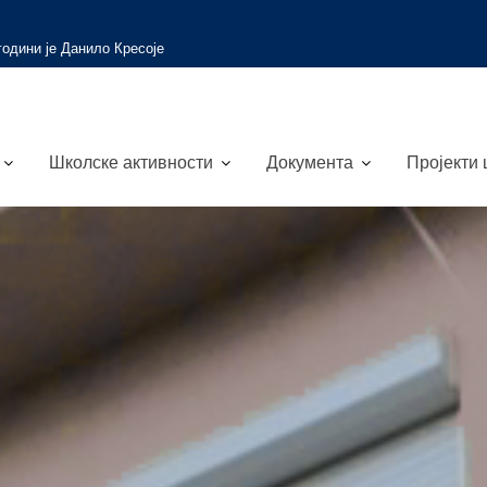
 вести
Путевима науке и природе
Школске активности
Документа
Пројекти