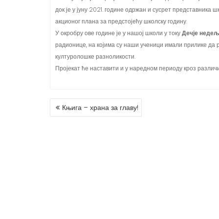
акционог плана за предстојећу школску годину.
У окробру ове године је у нашој школи у току
Дечје недељ
радионице, на којима су наши ученици имали прилике да 
културолошке разноликости.
Пројекат ће наставити и у наредном периоду кроз различи
Књига – храна за главу!
P
O
S
T
N
A
V
I
G
A
T