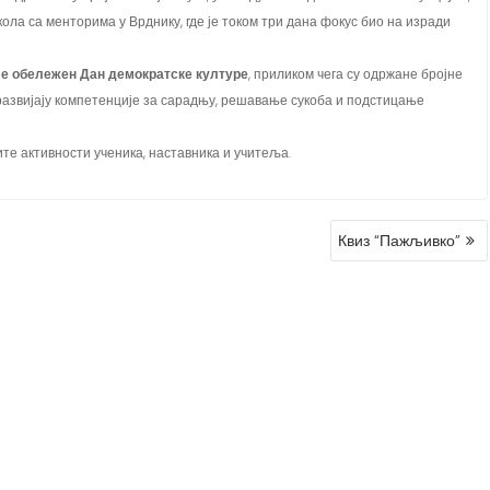
е обележен Дан демократске културе
, приликом чега су одржане бројне
развијају компетенције за сарадњу, решавање сукоба и подстицање
те активности ученика, наставника и учитеља.
Квиз “Пажљивко”