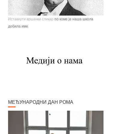
Истакнути вршачки сликар
по коме је наша школа
добила име.
Павле Паја Јовановић, један од највећих српских
сликара, рођен је у Вршцу 16. јуна 1859. године као
настарији син Стефана Јовановића, трговца и
фотографа, и Ернестине Деот из Темишвара. Завршио
је Сликарску академију у Бечу. Боравио је једно време у
Минхену, Паризу, Шпанији, Италији, Швајцарској, затим
на Кавказу, у Цариграду и Египту, Америци. Од 1900.
године углавном ради у Паризу и Бечу. После Првог
светског рата боравио је дуже време у Београду и
Букурешту. Излагао је на сликарским изложбама у
МЕЂУНАРОДНИ ДАН РОМА
Паризу, Бечу, Берлину, Лондону и Риму. На Светској
изложбу у Паризу 1900. године добио је златну медаљу
за слику "Крунисање цара Душана". Исте године
одликован је Орденом Белог орла V реда. Радио је
историјске композиције и портрете, композиције са