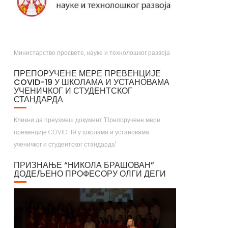
Министарство просвете, науке и технолошког развоја
ПРЕПОРУЧЕНЕ МЕРЕ ПРЕВЕНЦИЈЕ
COVID-19 У ШКОЛАМА И УСТАНОВАМА
УЧЕНИЧКОГ И СТУДЕНТСКОГ
СТАНДАРДА
Кликни да преузмеш документ "Препоручене мере
превенције COVID-19 у школама и установама
ученичког и студентског стандарда"
ПРИЗНАЊЕ “НИКОЛА БРАШОВАН”
ДОДЕЉЕНО ПРОФЕСОРУ ОЛГИ ДЕГИ