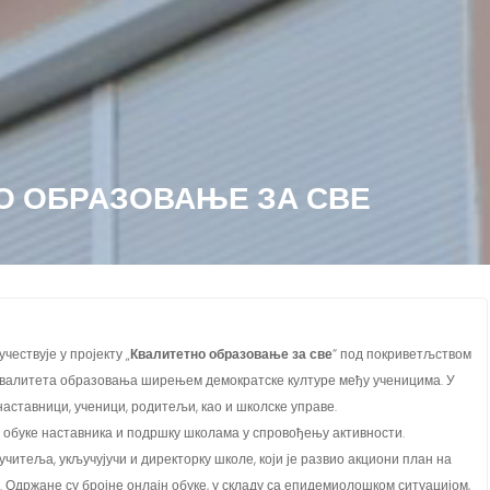
О ОБРАЗОВАЊЕ ЗА СВЕ
чествује у пројекту „
Квалитетно образовање за све
“ под покриветљством
квалитета образовања ширењем демократске културе међу ученицима. У
наставници, ученици, родитељи, као и школске управе.
е обуке наставника и подршку школама у спровођењу активности.
читеља, укључујучи и директорку школе, који је развио акциони план на
е. Одржане су бројне онлајн обуке, у складу са епидемиолошком ситуацијом,
школа са менторима у Врднику, где је током три дана фокус био на изради