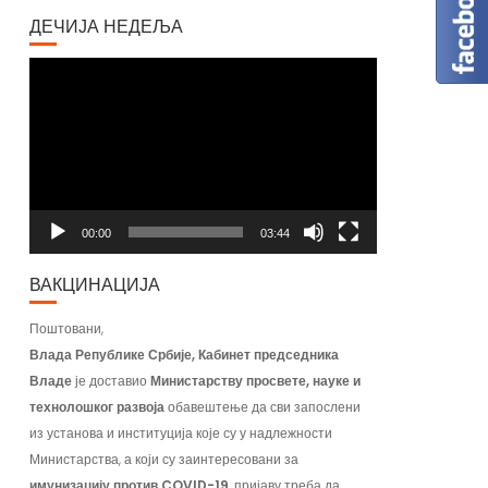
ДЕЧИЈА НЕДЕЉА
Video
Player
00:00
03:44
ВАКЦИНАЦИЈА
Поштовани,
Влада Републике Србије, Кабинет председника
Владе
је доставио
Министарству просвете, науке и
технолошког развоја
обавештење да сви запослени
из установа и институција које су у надлежности
Министарства, а који су заинтересовани за
имунизацију против COVID-19
, пријаву треба да