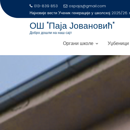
S
013-839 853
ospaja@gmail.com
Најновије
k
ОШ "Паја Јовановић"
i
p
Добро дошли на наш сајт
t
Органи школе
Уџбеници
o
c
o
n
t
e
n
t