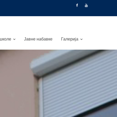
 школе
Јавне набавке
Галерија