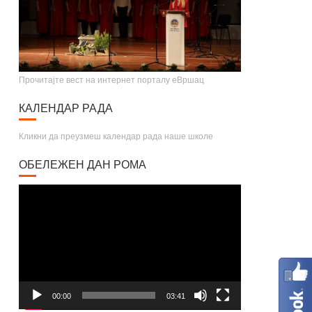
Прочитајте вест на интернет порталу еВршац
КАЛЕНДАР РАДА
Кликни да преузмеш календар рада наше школе
ОБЕЛЕЖЕН ДАН РОМА
Video
Player
00:00
03:41