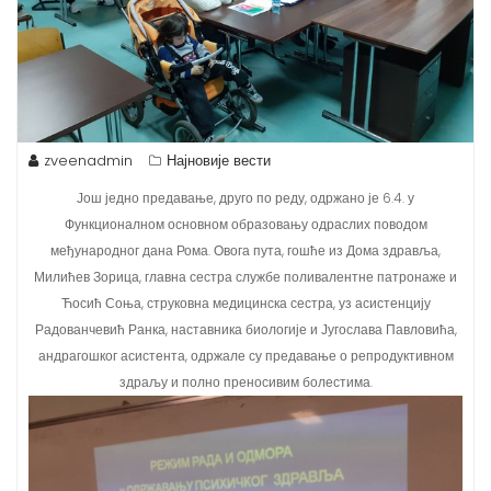
zveenadmin
Најновије вести
Још једно предавање, друго по реду, одржано је 6.4. у
Функционалном основном образовању одраслих поводом
међународног дана Рома. Овога пута, гошће из Дома здравља,
Милићев Зорица, главна сестра службе поливалентне патронаже и
Ћосић Соња, струковна медицинска сестра, уз асистенцију
Радованчевић Ранка, наставника биологије и Југослава Павловића,
андрагошког асистента, одржале су предавање о репродуктивном
здраљу и полно преносивим болестима.