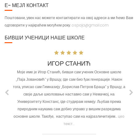
Е- МЕЈЛ КОНТАКТ
Поштовани, увек нас можете контактирати на овој адреси а ми ћемо Вам
одговорити у најкраћем могућем року.
ospaja@gmail.com
БИВШИ УЧЕНИЦИ НАШЕ ШКОЛЕ
СТАНИЋ
МИЛИЦА ЂОЛИ
вши сам ученик Основне школе
Недеља, дан као створен за одмор и разоноду
 сам био ђак генерације. Након
Припрема ручка, шетња, друштвене игре и
рислав Петров Браца“ у Вршцу, а
ствари. Али онда читаву идилу прекидају м
ставио сам у Немачкој, на
други град, студирању и наставку животног
студирам хемију. Љубав према
другачијом и стрмијом улицом. Сви смо ми с
ио управо у вишим разредима
пут доноси много нових знања, искустава и
о сам на најразличитијим...
цео
проради у...
цео текст...
ст...