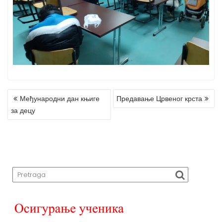
Међународни дан књиге
Предавање Црвеног крста
P
за децу
O
S
T
N
A
V
I
G
A
T