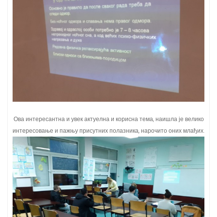
Ова интересантна и увек актуелна и корисна тема, наишла је велико
интересовање и пажњу присутних полазника, нарочито оних млађих.