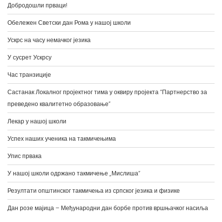
Добродошли прваци!
Обележен Светски дан Рома у нашој школи
Ускрс на часу немачког језика
У сусрет Ускрсу
Час транзиције
Састанак Локалног пројектног тима у оквиру пројекта “Партнерство за
преведено квалитетно образовање”
Лекар у нашој школи
Успех наших ученика на такмичењима
Упис првака
У нашој школи одржано такмичење „Мислиша“
Резултати општинског такмичења из српског језика и физике
Дан розе мајица – Међународни дан борбе против вршњачког насиља