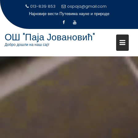
S
013-839 853
ospaja@gmail.com
k
Најновије вести
Путевима науке и природе
i
p
t
ОШ "Паја Јовановић"
o
Добро дошли на наш сајт
c
o
n
t
e
n
t