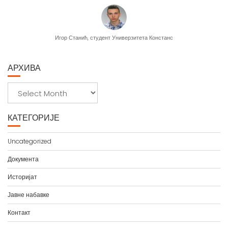
Бивша ученица Милица Ђолић
 Универзитета Констанс
АРХИВА
А
р
х
КАТЕГОРИЈЕ
и
в
Uncategorized
а
Документа
Историјат
Јавне набавке
Контакт