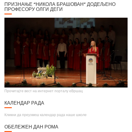
ПРИЗНАЊЕ “НИКОЛА БРАШОВАН” ДОДЕЉЕНО
ПРОФЕСОРУ ОЛГИ ДЕГИ
Прочитајте вест на интернет порталу еВршац
КАЛЕНДАР РАДА
Кликни да преузмеш календар рада наше школе
ОБЕЛЕЖЕН ДАН РОМА