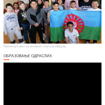
Крунисање цара Душана
Прочитајте вест на интернет порталу еВршац
ОБРАЗОВАЊЕ ОДРАСЛИХ
Video
Player
Вршачки триптохон