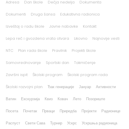
Adresa
Dan škole
Dečja nedelja
Dokumenta
Dokumenti
Druga šansa
Edukativna radionica
Izveštaj o radu škole
Javne nabavke
Kontakt
Lepa reč i gvozdena vrata otvara
Likovno
Najnovije vesti
NTC
Plan rada škole
Pravilnik
Projekti škole
Samovrednovanje
Sportski dan
Takmičenje
Završni ispit
Školski program
Školski program rada
Školski razvojni plan
Ђак генерације
Јануар
Активности
Ватин
Екскурзија
Квиз
Ковач
Лето
Позориште
Посета
Почетак
Прваци
Приредба
Пројекти
Радионице
Распуст
Свети Сава
Турнир
Ускрс
Ускршња радионица