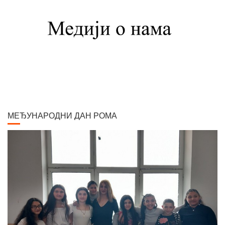
Сликарску академију у Бечу. Боравио је једно време у Минхену, Паризу,
Шпанији, Италији, Швајцарској, затим на Кавказу, у Цариграду и Египту,
Америци. Од 1900. године углавном ради у Паризу и Бечу. После Првог
светског рата боравио је дуже време у Београду и Букурешту. Излагао је
на сликарским изложбама у Паризу, Бечу, Берлину, Лондону и Риму. На
Светској изложбу у Паризу 1900. године добио је златну медаљу за
слику "Крунисање цара Душана". Исте године одликован је Орденом
Белог орла V реда. Радио је историјске композиције и портрете,
композиције са мотивима из народног живота Србије, Црне Горе и
Албаније. Од свих дама које су се нашле на његовом платну, љубав
МЕЂУНАРОДНИ ДАН РОМА
сликара у већ зрелим годинама задобила је млада Аустријанка Хермина
(Мини) Даубер, кћер настојника у згради где се налазио његов бечки
атеље. Венчали су се 1917. године, када је она имала 25, а он 58 година.
Елегантна, лепа и префињена, постала је његова доживотна љубав и
инспирација. Остали су у браку пуних 40 година, до његове смрти. Умро
је у Бечу 30. новембра 1957. године. По његовој жељи, урна са посмртним
остацима пренета је у Београд. Паја Јовановић се убраја међу 100
најзнаменитијих Срба. У изложбеном простору "Апотеке на
степеницама" у Вршцу данас се налази поставка Пајиних слика: "Кићење