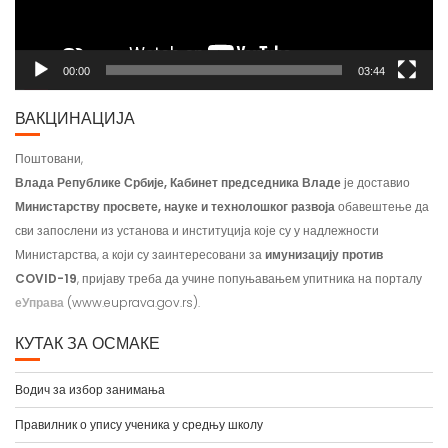
00:00
03:44
ВАКЦИНАЦИЈА
Поштовани,
Влада Републике Србије, Кабинет председника Владе
је доставио
Министарству просвете, науке и технолошког развоја
обавештење да
сви запослени из установа и институција које су у надлежности
Министарства, а који су заинтересовани за
имунизацију против
COVID-19
, пријаву треба да учине попуњавањем упитника на порталу
еУправа
(www.euprava.gov.rs).
КУТАК ЗА ОСМАКЕ
Водич за избор занимања
Правилник о упису ученика у средњу школу