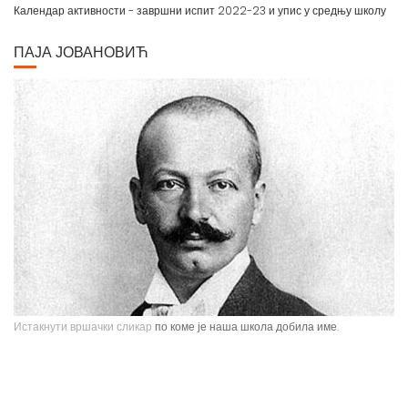
Календар активности - завршни испит 2022-23 и упис у средњу школу
ПАЈА ЈОВАНОВИЋ
Истакнути вршачки сликар
по коме је наша школа добила име.
Павле Паја Јовановић, један од највећих српских сликара, рођен је у
Вршцу 16. јуна 1859. године као настарији син Стефана Јовановића,
трговца и фотографа, и Ернестине Деот из Темишвара. Завршио је