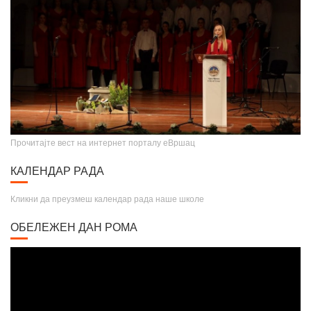
Прочитајте вест на интернет порталу еВршац
КАЛЕНДАР РАДА
Кликни да преузмеш календар рада наше школе
ОБЕЛЕЖЕН ДАН РОМА
Video
Player