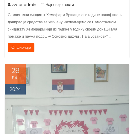
Самостални синдикат Хемофарм Вршац и ове године нашој школи
донирао је средства за хигијену. Захваљујемо се Самосталном
синдикату Хемофарм који из године у годину својим донацијама
помаже и пружа подршку Основној школи „ Паја Јовановић „.
Опширније
28
Feb
2024