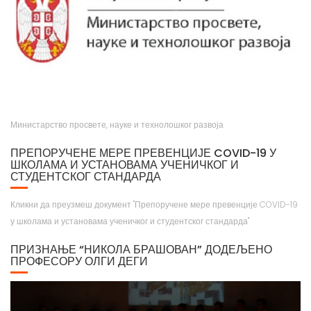
Министарство просвете, науке и технолошког развоја
ПРЕПОРУЧЕНЕ МЕРЕ ПРЕВЕНЦИЈЕ COVID-19 У
ШКОЛАМА И УСТАНОВАМА УЧЕНИЧКОГ И
СТУДЕНТСКОГ СТАНДАРДА
Кликни да преузмеш документ "Препоручене мере превенције COVID-19
у школама и установама ученичког и студентског стандарда"
ПРИЗНАЊЕ “НИКОЛА БРАШОВАН” ДОДЕЉЕНО
ПРОФЕСОРУ ОЛГИ ДЕГИ