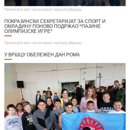
портретом краља. Поставка ових слика се може видети у нашем граду, у
Прочитајте вест на интернет порталу еВршац
"Апотеци на степеницама".
ПОКРАЈИНСКИ СЕКРЕТАРИЈАТ ЗА СПОРТ И
ОМЛАДИНУ ПОНОВО ПОДРЖАО “ПАЈИНЕ
ОЛИМПИЈСКЕ ИГРЕ”
Прочитајте вест на интернет порталу еВршац
У ВРШЦУ ОБЕЛЕЖЕН ДАН РОМА
Крунисање цара Душана