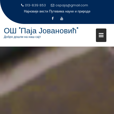
S
013-839 853
ospaja@gmail.com
Најновије вести
k
i
p
ОШ "Паја Јовановић"
t
Добро дошли на наш сајт
o
c
o
n
t
e
n
t