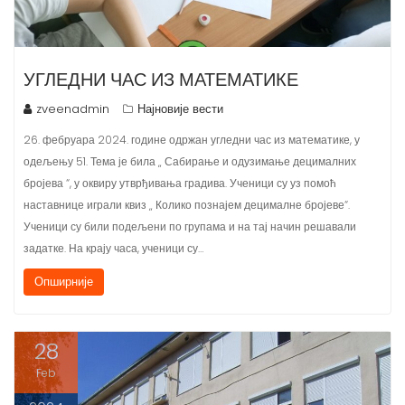
УГЛЕДНИ ЧАС ИЗ МАТЕМАТИКЕ
zveenadmin
Најновије вести
26. фебруара 2024. године одржан угледни час из математике, у
одељењу 51. Тема је била „ Сабирање и одузимање децималних
бројева “, у оквиру утврђивања градива. Ученици су уз помоћ
наставнице играли квиз „ Колико познајем децималне бројеве“.
Ученици су били подељени по групама и на тај начин решавали
задатке. На крају часа, ученици су…
Опширније
28
Feb
2024