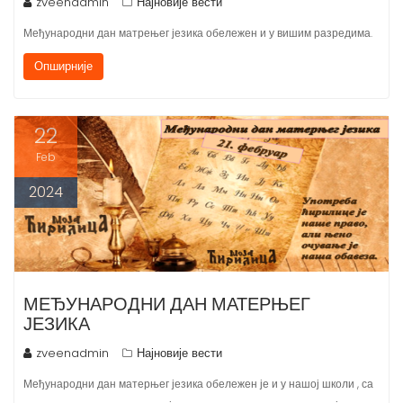
Међународни дан матрењег језика обележен и у вишим разредима.
Опширније
22
Feb
2024
МЕЂУНАРОДНИ ДАН МАТЕРЊЕГ
ЈЕЗИКА
zveenadmin
Најновије вести
Међународни дан матерњег језика обележен је и у нашој школи , са
циљем да се укаже на значај очувања и неговања матерњег језика