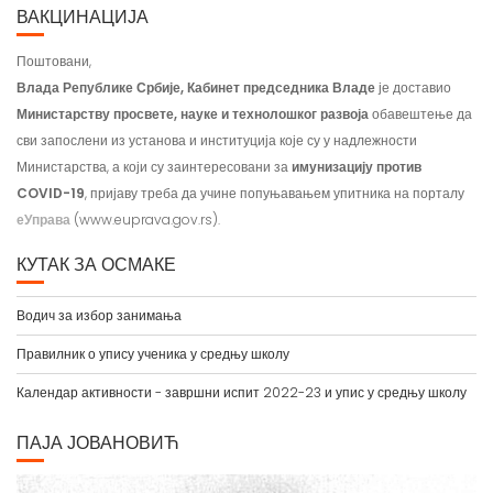
Поштовани,
Влада Републике Србије, Кабинет председника Владе
је доставио
Министарству просвете, науке и технолошког развоја
обавештење да
сви запослени из установа и институција које су у надлежности
Министарства, а који су заинтересовани за
имунизацију против
COVID-19
, пријаву треба да учине попуњавањем упитника на порталу
еУправа
(www.euprava.gov.rs).
КУТАК ЗА ОСМАКЕ
Водич за избор занимања
Правилник о упису ученика у средњу школу
Календар активности - завршни испит 2022-23 и упис у средњу школу
ПАЈА ЈОВАНОВИЋ