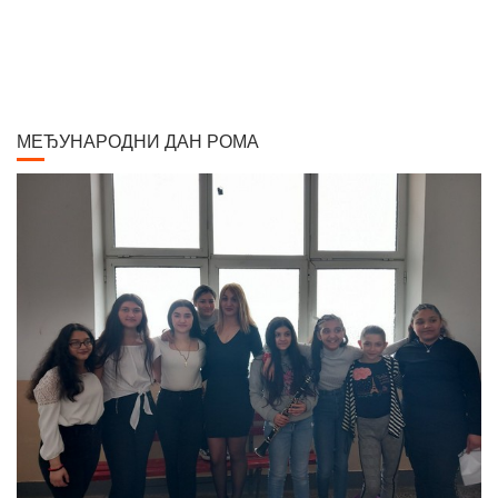
слику "Крунисање цара Душана". Исте године одликован је Орденом
Белог орла V реда. Радио је историјске композиције и портрете,
композиције са мотивима из народног живота Србије, Црне Горе и
Албаније. Од свих дама које су се нашле на његовом платну, љубав
МЕЂУНАРОДНИ ДАН РОМА
сликара у већ зрелим годинама задобила је млада Аустријанка Хермина
(Мини) Даубер, кћер настојника у згради где се налазио његов бечки
атеље. Венчали су се 1917. године, када је она имала 25, а он 58 година.
Елегантна, лепа и префињена, постала је његова доживотна љубав и
инспирација. Остали су у браку пуних 40 година, до његове смрти. Умро
је у Бечу 30. новембра 1957. године. По његовој жељи, урна са посмртним
остацима пренета је у Београд. Паја Јовановић се убраја међу 100
најзнаменитијих Срба. У изложбеном простору "Апотеке на
степеницама" у Вршцу данас се налази поставка Пајиних слика: "Кићење
невесте", "Борба петлова", масиван и велелепан рам за "Вршачки
триптихон". Паја је са "Вршачким триптихоном" добио награду 1896.
године у Будимпешти на Миленијумској изложби. У поставци се налази
портрет Уроша Џинића и портерт Лазе Дунђерског. Портрет краља
Александра у природној величини, Паја је сматрао својим највреднијим