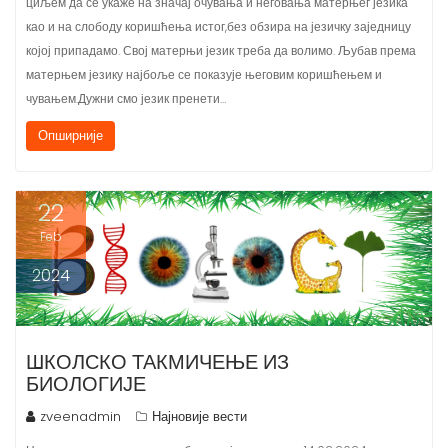
као и на слободу коришћења истог,без обзира на језичку заједницу
којој припадамо. Свој матерњи језик треба да волимо. Љубав према
матерњем језику најбоље се показује његовим коришћењем и
чувањем.Дужни смо језик пренети…
Опширније
22
Feb
2024
ШКОЛСКО ТАКМИЧЕЊЕ ИЗ
БИОЛОГИЈЕ
zveenadmin
Најновије вести
На школском такмичењу из биологије одржаном 14.02.2024. године