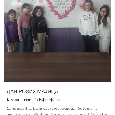
ДАН РОЗИХ МАЈИЦА
zveenadmin
Најновије вести
Дан розих мајица је дан када се обележава дан борбе против
вршњачког насиља.Овај дан обележило је и одељење 2/2 са својом
учитељицом Биљаном Станић. Све је почело у Канади,2007.године,