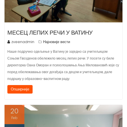
МЕСЕЦ ЛЕПИХ РЕЧИ У ВАТИНУ
zveenadmin
Најновије вести
Наше подручно одељење у Ватину је заједно са учитељицом
Соњом Гвозденов обележило месец лепих речи. У посети су биле
директорка Оана Оморан и психолошкиња Ања Миловановић које су
поред обележавања овог догађаја са децом и учитељицом, дале
подршку у образовно-васпитном раду.
Опширније
20
Feb
2024