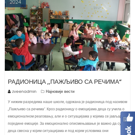
РАДИОНИЦА ,,ПАЖЉИВО СА РЕЧИМА“
zveenadmin
Најновије вести
У нижим разредима наше школе, одржана је радионица под називом
,,Пажљиво са речима“. Кроз радионицу о емоцијама деца су учила о
емоционалном реаговању, али и о ситуацијама у којима се јављају
поједине емоције. За емоционално описмењавање је важно да су
деца свесна у којим ситуацијама и под којим условима они
доживљавају поједине емоције, како би…