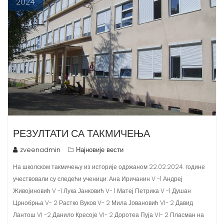
РЕЗУЛТАТИ СА ТАКМИЧЕЊА
zveenadmin
Најновије вести
На школском такмичењу из историје одржаном 22.02.2024. године
учествовали су следећи ученици: Ана Иричанин V -1 Андреј
Живојиновић V -1 Лука Јанковић V- 1 Матеј Петрика V -1 Душан
Црнобрња V- 2 Растко Вуков V- 2 Мила Јовановић VI- 2 Давид
Лантош VI -2 Данило Кресоје VI- 2 Доротеа Пуја VI- 2 Пласман на
општинско…