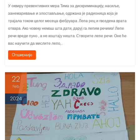
занемаривање и злостављање, одржана је радионица која је
трајала током целог месеца фебруара. Лепа рец и гвоздена врата
отвара. Ако човеку немаш шта дати, даруј га лепим речима! Лепе
речи вреде пуно , а не коштају ништа. Створите лепе речи. Оне ће
вас научити да мислите лепо,…
Опширније
22
Feb
2024