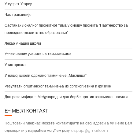
Час транзиције
Састанак Локалног пројектног тима у оквиру пројекта “Партнерство за
преведено квалитетно образовање”
Лекар у нашој школи
Успех наших ученика на такмичењима
Упис првака
У нашој школи одржано такмичење „Мислиша“
Резултати општинског такмичења из српског језика и физике
Дан розе мајица – Међународни дан борбе против вршњачког насиља
Е- МЕЈЛ КОНТАКТ
Поштовани, увек нас можете контактирати на овој адреси а ми ћемо Вам
одговорити у најкраћем могућем року.
ospaja@gmail.com
БИВШИ УЧЕНИЦИ НАШЕ ШКОЛЕ