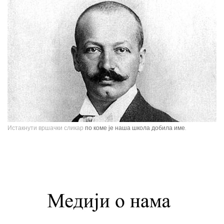
Истакнути вршачки сликар
по коме је наша школа добила име.
Павле Паја Јовановић, један од највећих српских сликара, рођен је у
Вршцу 16. јуна 1859. године као настарији син Стефана Јовановића,
трговца и фотографа, и Ернестине Деот из Темишвара. Завршио је
Сликарску академију у Бечу. Боравио је једно време у Минхену, Паризу,
Шпанији, Италији, Швајцарској, затим на Кавказу, у Цариграду и Египту,
Америци. Од 1900. године углавном ради у Паризу и Бечу. После Првог
светског рата боравио је дуже време у Београду и Букурешту. Излагао је
на сликарским изложбама у Паризу, Бечу, Берлину, Лондону и Риму. На
Светској изложбу у Паризу 1900. године добио је златну медаљу за