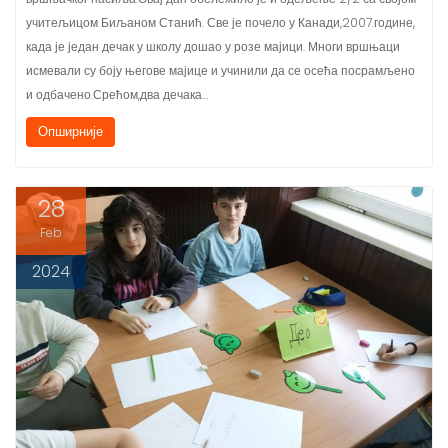
када је један дечак у школу дошао у розе мајици. Многи вршњаци
исмевали су боју његове мајице и учинили да се осећа посрамљено
и одбачено.Срећом,два дечака…
Опширније
28
Feb
2024