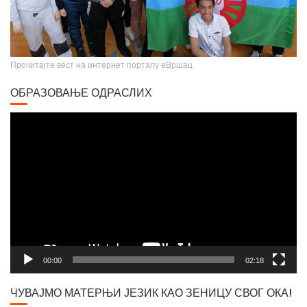
Прочитајте вест на интернет порталу еВршац
ОБРАЗОВАЊЕ ОДРАСЛИХ
Video
Player
Вршачки триптохон
00:00
02:18
ЧУВАЈМО МАТЕРЊИ ЈЕЗИК КАО ЗЕНИЦУ СВОГ ОКА!
Video