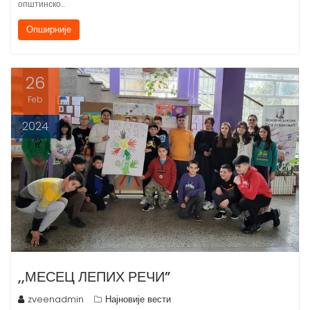
Опширније
26
Feb
2024
,,МЕСЕЦ ЛЕПИХ РЕЧИ”
zveenadmin
Најновије вести
У оквиру превентивних мера Тима за дискриминацију, насиље,