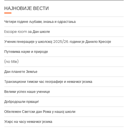
НАЈНОВИЈЕ ВЕСТИ
Четири године љубави, знања и одрастања
Escape room за Дан школе
Ученик генерације у школској 2025/26. години је Данило Кресоје
Путевима науке и природе
(no title)
Дан планете Земље
Tранзициони тимски час географије и немачког језика
Велики успех наше ученице
Добродошли прваци!
Обележен Светски дан Рома у нашој школи
Ускрс на часу немачког језика
У сусрет Ускрсу