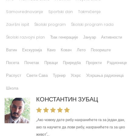
Samovrednovanje
Sportski dan
Takmičenje
Završni ispit
Školski program
Školski program rada
Školski razvojni plan
Ђак генерације
Јануар
Активности
Ватин
Екскурзија
Квиз
Ковач
Лето
Позориште
Посета
Почетак
Прваци
Приредба
Пројекти
Радионице
Распуст
Свети Сава
Турнир
Ускрс
Ускршња радионица
Школа
КОНСТАНТИН ЗУБАЦ
,,Ако човеку дате рибу нахранићете га за један дан,
ако га научите да лови рибу, нахранићете га за цео
живот'',...