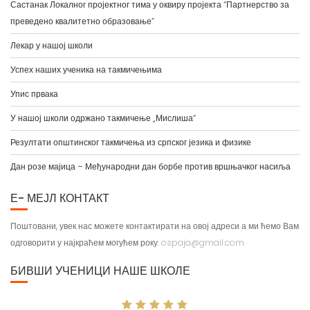
Састанак Локалног пројектног тима у оквиру пројекта “Партнерство за
преведено квалитетно образовање”
Лекар у нашој школи
Успех наших ученика на такмичењима
Упис првака
У нашој школи одржано такмичење „Мислиша“
Резултати општинског такмичења из српског језика и физике
Дан розе мајица – Међународни дан борбе против вршњачког насиља
Е- МЕЈЛ КОНТАКТ
Поштовани, увек нас можете контактирати на овој адреси а ми ћемо Вам
одговорити у најкраћем могућем року.
ospaja@gmail.com
БИВШИ УЧЕНИЦИ НАШЕ ШКОЛЕ