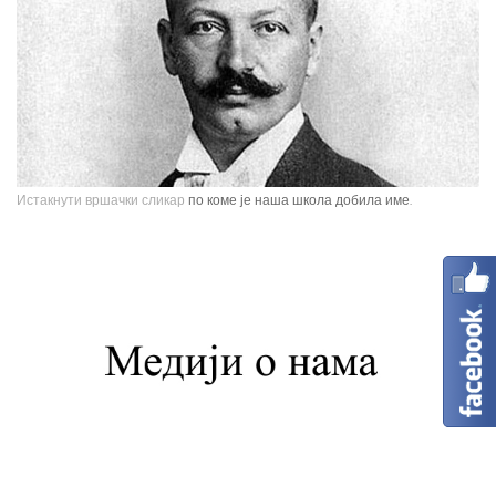
Истакнути вршачки сликар
по коме је наша школа добила име.
Павле Паја Јовановић, један од највећих српских сликара, рођен је у
Вршцу 16. јуна 1859. године као настарији син Стефана Јовановића,
трговца и фотографа, и Ернестине Деот из Темишвара. Завршио је
Сликарску академију у Бечу. Боравио је једно време у Минхену, Паризу,
Шпанији, Италији, Швајцарској, затим на Кавказу, у Цариграду и Египту,
Америци. Од 1900. године углавном ради у Паризу и Бечу. После Првог
светског рата боравио је дуже време у Београду и Букурешту. Излагао је
на сликарским изложбама у Паризу, Бечу, Берлину, Лондону и Риму. На
Светској изложбу у Паризу 1900. године добио је златну медаљу за
слику "Крунисање цара Душана". Исте године одликован је Орденом
Белог орла V реда. Радио је историјске композиције и портрете,