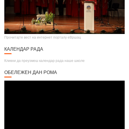
Прочитајте вест на интернет порталу еВршац
КАЛЕНДАР РАДА
Кликни да преузмеш календар рада наше школе
ОБЕЛЕЖЕН ДАН РОМА
Video
Player