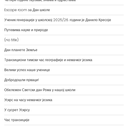
Escape room за Дан школе
Ученик генерације у школској 2025/26. години је Данило Кресоје
Путевима науке и природе
(no title)
Дан планете Земље
Tранзициони тимски час географије и немачког језика
Велики успех наше ученице
Добродошли прваци!
Обележен Светски дан Рома у нашој школи
Ускрс на часу немачког језика
У сусрет Ускрсу
Час транзиције