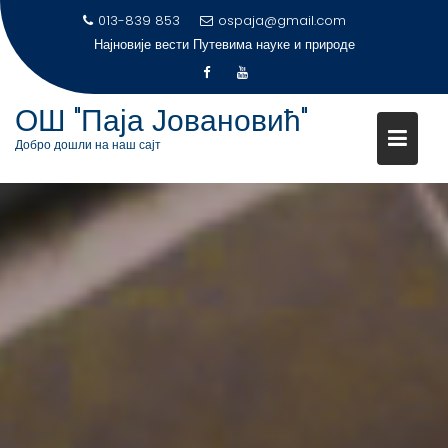
S
013-839 853
ospaja@gmail.com
k
Најновије вести
Путевима науке и природе
i
p
t
ОШ "Паја Јовановић"
o
Добро дошли на наш сајт
c
o
n
t
e
n
t