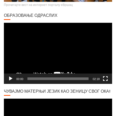
Прочитајте вест на интернет порталу еВршац
ОБРАЗОВАЊЕ ОДРАСЛИХ
Video
Player
Вршачки триптохон
00:00
02:18
ЧУВАЈМО МАТЕРЊИ ЈЕЗИК КАО ЗЕНИЦУ СВОГ ОКА!
Video
Player