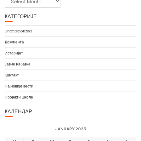
р
х
КАТЕГОРИЈЕ
и
в
Uncategorized
а
Документа
Историјат
Јавне набавке
Контакт
Најновије вести
Пројекти школе
КАЛЕНДАР
JANUARY 2025