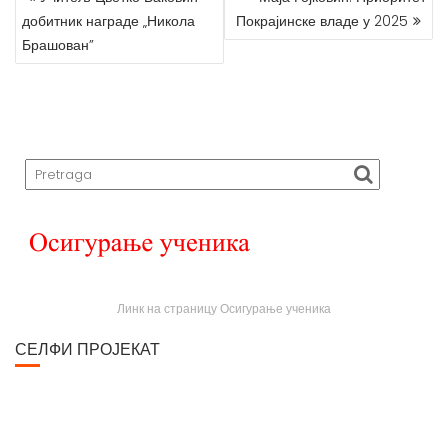
P
добитник награде „Никола
Покрајинске владе у 2025
O
Брашован”
S
T
N
A
V
I
G
A
T
I
O
N
Линк на страницу Осигурање ученика
СЕЛФИ ПРОЈЕКАТ