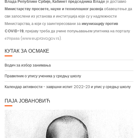
Влада Републике Србије, Кабинет председника Владе
је доставио
Министарству просвете, науке и технолошког развоја
обавештење да
сви запослени из установа и институција које су у надлежности
Министарства, а који су заинтересовани за
имунизацију против
COVID-19
, пријаву треба да учине попуњавањем упитника на порталу
еУправа
(www.euprava.gov.rs).
КУТАК ЗА ОСМАКЕ
Водич за избор занимања
Правилник о упису ученика у средњу школу
Календар активности - завршни испит 2022-23 и упис у средњу школу
ПАЈА ЈОВАНОВИЋ