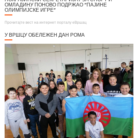
ОМЛАДИНУ ПОНОВО ПОДРЖАО “ПАЈИНЕ
ОЛИМПИЈСКЕ ИГРЕ”
Прочитајте вест на интернет порталу еВршац
У ВРШЦУ ОБЕЛЕЖЕН ДАН РОМА
Крунисање цара Душана