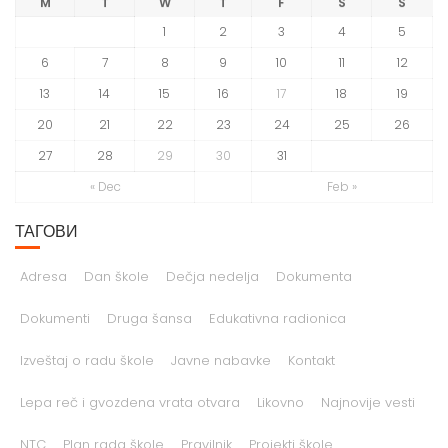
M
T
W
T
F
S
S
1
2
3
4
5
6
7
8
9
10
11
12
13
14
15
16
17
18
19
20
21
22
23
24
25
26
27
28
29
30
31
« Dec
Feb »
ТАГОВИ
Adresa
Dan škole
Dečja nedelja
Dokumenta
Dokumenti
Druga šansa
Edukativna radionica
Izveštaj o radu škole
Javne nabavke
Kontakt
Lepa reč i gvozdena vrata otvara
Likovno
Najnovije vesti
NTC
Plan rada škole
Pravilnik
Projekti škole