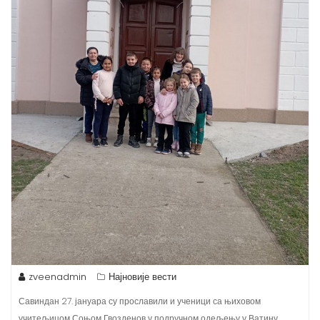
zveenadmin
Најновије вести
Савиндан 27. јануара су прославили и ученици са њиховом
учитељицом Соњом Гвозденов у подручном одељењу у Ватину.