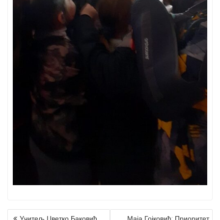
Учитељ Цветко Баковић
Маја Гојковић: Приоритет