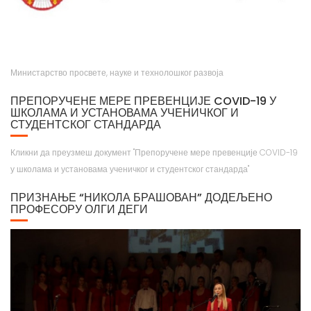
Министарство просвете, науке и технолошког развоја
ПРЕПОРУЧЕНЕ МЕРЕ ПРЕВЕНЦИЈЕ COVID-19 У
ШКОЛАМА И УСТАНОВАМА УЧЕНИЧКОГ И
СТУДЕНТСКОГ СТАНДАРДА
Кликни да преузмеш документ "Препоручене мере превенције COVID-19
у школама и установама ученичког и студентског стандарда"
ПРИЗНАЊЕ “НИКОЛА БРАШОВАН” ДОДЕЉЕНО
ПРОФЕСОРУ ОЛГИ ДЕГИ