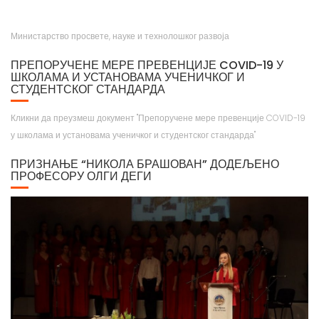
Министарство просвете, науке и технолошког развоја
ПРЕПОРУЧЕНЕ МЕРЕ ПРЕВЕНЦИЈЕ COVID-19 У
ШКОЛАМА И УСТАНОВАМА УЧЕНИЧКОГ И
СТУДЕНТСКОГ СТАНДАРДА
Кликни да преузмеш документ "Препоручене мере превенције COVID-19
у школама и установама ученичког и студентског стандарда"
ПРИЗНАЊЕ “НИКОЛА БРАШОВАН” ДОДЕЉЕНО
ПРОФЕСОРУ ОЛГИ ДЕГИ