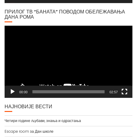
ПРИЛОГ ТВ “БАНАТА” ПОВОДОМ ОБЕЛЕЖАВАЊА
ДАНА РОМА
Video
Player
00:00
02:57
НАЈНОВИЈЕ ВЕСТИ
Четири године љубави, знања и одрастања
Escape room за Дан школе