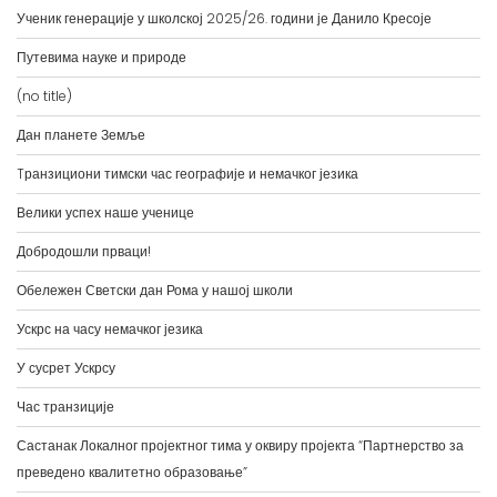
Ученик генерације у школској 2025/26. години је Данило Кресоје
Путевима науке и природе
(no title)
Дан планете Земље
Tранзициони тимски час географије и немачког језика
Велики успех наше ученице
Добродошли прваци!
Обележен Светски дан Рома у нашој школи
Ускрс на часу немачког језика
У сусрет Ускрсу
Час транзиције
Састанак Локалног пројектног тима у оквиру пројекта “Партнерство за
преведено квалитетно образовање”