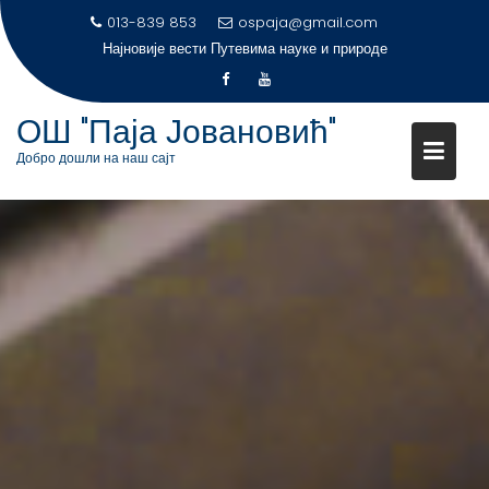
S
013-839 853
ospaja@gmail.com
k
Најновије вести
Путевима науке и природе
i
p
t
ОШ "Паја Јовановић"
o
Добро дошли на наш сајт
c
o
n
t
e
n
t