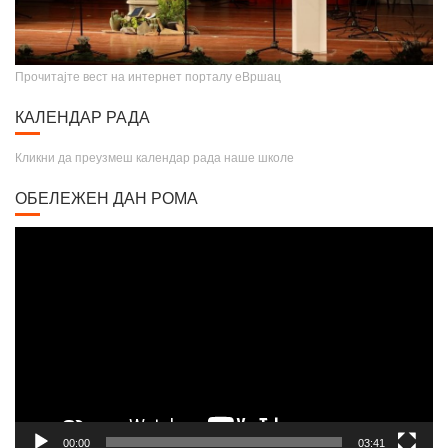
Прочитајте вест на интернет порталу еВршац
КАЛЕНДАР РАДА
Кликни да преузмеш календар рада наше школе
ОБЕЛЕЖЕН ДАН РОМА
Video
Player
00:00
03:41