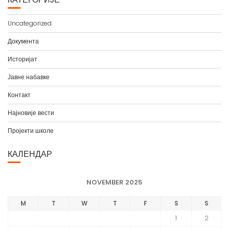
и
в
Uncategorized
а
Документа
Историјат
Јавне набавке
Контакт
Најновије вести
Пројекти школе
КАЛЕНДАР
NOVEMBER 2025
M
T
W
T
F
S
S
1
2