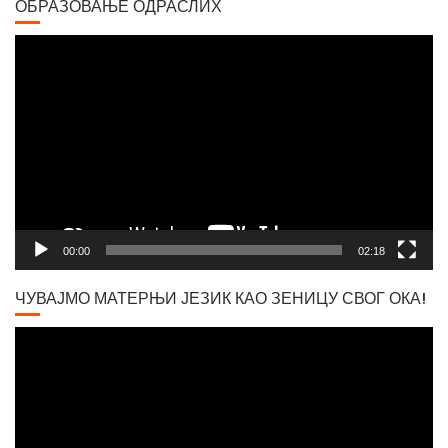
ОБРАЗОВАЊЕ ОДРАСЛИХ
Video
Player
Вршачки триптохон
00:00
02:18
ЧУВАЈМО МАТЕРЊИ ЈЕЗИК КАО ЗЕНИЦУ СВОГ ОКА!
Video
Player