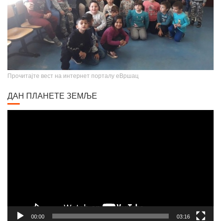
Прочитајте вест на интернет порталу еВршац
ДАН ПЛАНЕТЕ ЗЕМЉЕ
Video
Player
00:00
03:16