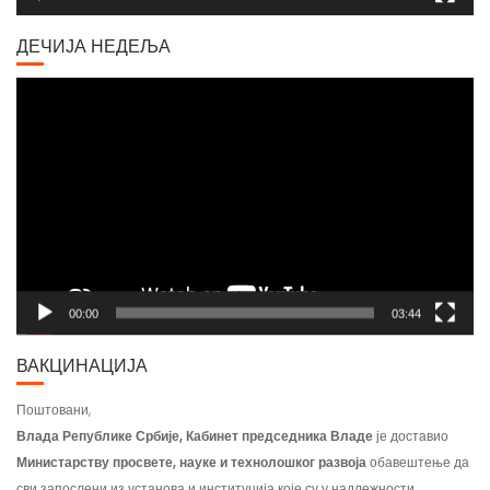
ДЕЧИЈА НЕДЕЉА
Video
Player
00:00
03:44
ВАКЦИНАЦИЈА
Поштовани,
Влада Републике Србије, Кабинет председника Владе
је доставио
Министарству просвете, науке и технолошког развоја
обавештење да
сви запослени из установа и институција које су у надлежности