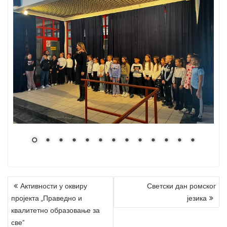
Активности у оквиру
Светски дан ромског
P
пројекта „Праведно и
језика
O
квалитетно образовање за
S
све“
T