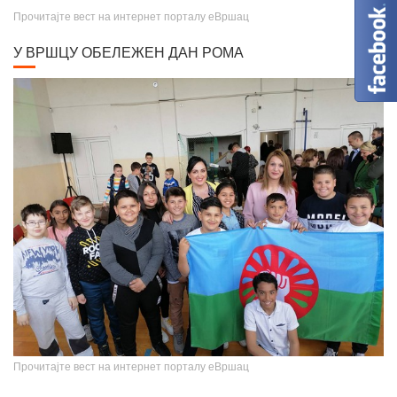
Прочитајте вест на интернет порталу еВршац
У ВРШЦУ ОБЕЛЕЖЕН ДАН РОМА
Крунисање цара Душана
Прочитајте вест на интернет порталу еВршац