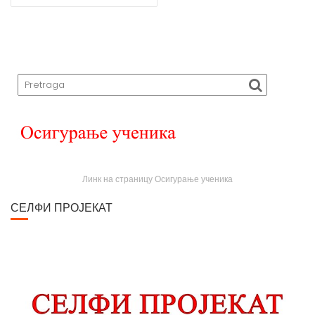
N
A
V
I
G
A
T
I
O
N
Линк на страницу Осигурање ученика
СЕЛФИ ПРОЈЕКАТ