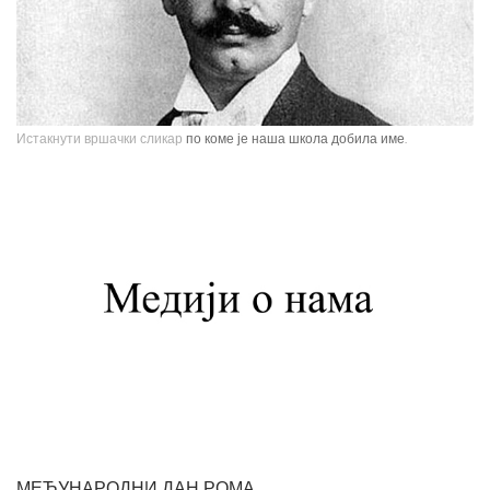
Истакнути вршачки сликар
по коме је наша школа добила име.
Павле Паја Јовановић, један од највећих српских сликара, рођен је у
Вршцу 16. јуна 1859. године као настарији син Стефана Јовановића,
трговца и фотографа, и Ернестине Деот из Темишвара. Завршио је
Сликарску академију у Бечу. Боравио је једно време у Минхену, Паризу,
Шпанији, Италији, Швајцарској, затим на Кавказу, у Цариграду и Египту,
Америци. Од 1900. године углавном ради у Паризу и Бечу. После Првог
светског рата боравио је дуже време у Београду и Букурешту. Излагао је
на сликарским изложбама у Паризу, Бечу, Берлину, Лондону и Риму. На
Светској изложбу у Паризу 1900. године добио је златну медаљу за
слику "Крунисање цара Душана". Исте године одликован је Орденом
Белог орла V реда. Радио је историјске композиције и портрете,
композиције са мотивима из народног живота Србије, Црне Горе и
Албаније. Од свих дама које су се нашле на његовом платну, љубав
МЕЂУНАРОДНИ ДАН РОМА