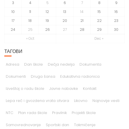
3
4
5
6
7
8
9
10
11
12
13
14
15
16
17
18
19
20
21
22
23
24
25
26
27
28
29
30
« Oct
Dec »
ТАГОВИ
Adresa
Dan škole
Dečja nedelja
Dokumenta
Dokumenti
Druga šansa
Edukativna radionica
Izveštaj o radu škole
Javne nabavke
Kontakt
Lepa reč i gvozdena vrata otvara
Likovno
Najnovije vesti
NTC
Plan rada škole
Pravilnik
Projekti škole
Samovrednovanje
Sportski dan
Takmičenje