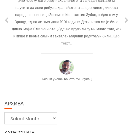
,,Ако човеку дате рибу нахранићете га за један дан, ако га
научите да лови рибу, нахранићете га за цео живот'', кинеска
народна пословица.Зовем се Константин Зубац, рођен сам у
Вршцу једног летњег дана 1991. године. Детињство ми је било
дивно, мајка Смиља и отац Зденко пружили су ми много тога, чак
и више и веома сам им захвалан.Мајчини родитељи били...
цео
текст...
Бивши ученик Константин Зубац
АРХИВА
А
р
х
КАТЕГОРИЈЕ