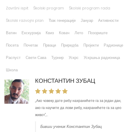
Završni ispit
Školski program
Školski program rada
Školski razvojni plan
Ђак генерације
Јануар
Активности
Ватин
Екскурзија
Квиз
Ковач
Лето
Позориште
Посета
Почетак
Прваци
Приредба
Пројекти
Радионице
Распуст
Свети Сава
Турнир
Ускрс
Ускршња радионица
Школа
КОНСТАНТИН ЗУБАЦ
ИГОР СТАНИЋ
,,Ако човеку дате рибу нахранићете га за један дан,
Моје име је Игор Станић, бивши сам ученик Основне
ако га научите да лови рибу, нахранићете га за цео
школе „Паја Јовановић“ у Вршцу, где сам био ђак
живот'',...
генерације. Након...
Бивши ученик Константин Зубац
Игор Станић, студент Универзитета
Констанс