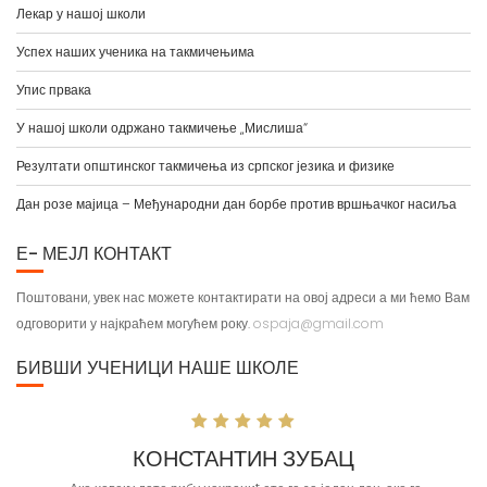
Лекар у нашој школи
Успех наших ученика на такмичењима
Упис првака
У нашој школи одржано такмичење „Мислиша“
Резултати општинског такмичења из српског језика и физике
Дан розе мајица – Међународни дан борбе против вршњачког насиља
Е- МЕЈЛ КОНТАКТ
Поштовани, увек нас можете контактирати на овој адреси а ми ћемо Вам
одговорити у најкраћем могућем року.
ospaja@gmail.com
БИВШИ УЧЕНИЦИ НАШЕ ШКОЛЕ
КОНСТАНТИН ЗУБАЦ