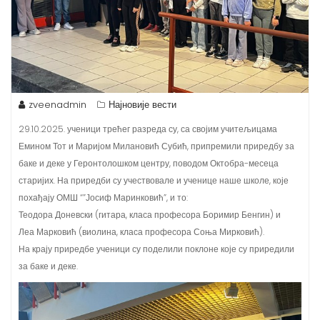
zveenadmin
Најновије вести
29.10.2025. ученици трећег разреда су, са својим учитељицама
Емином Тот и Маријом Милановић Субић, припремили приредбу за
баке и деке у Геронтолошком центру, поводом Октобра-месеца
старијих. На приредби су учествовале и ученице наше школе, које
похађају ОМШ “”Јосиф Маринковић”, и то:
Теодора Доневски (гитара, класа професора Боримир Бенгин) и
Леа Марковић (виолина, класа професора Соња Мирковић).
На крају приредбе ученици су поделили поклоне које су приредили
за баке и деке.