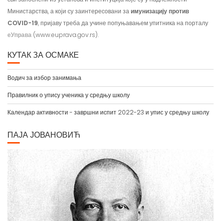
Министарства, а који су заинтересовани за
имунизацију против
COVID-19
, пријаву треба да учине попуњавањем упитника на порталу
еУправа
(www.euprava.gov.rs).
КУТАК ЗА ОСМАКЕ
Водич за избор занимања
Правилник о упису ученика у средњу школу
Календар активности - завршни испит 2022-23 и упис у средњу школу
ПАЈА ЈОВАНОВИЋ