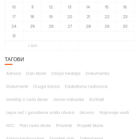
10
11
12
13
14
15
16
17
18
19
20
21
22
23
24
25
26
27
28
29
30
31
« Jun
ТАГОВИ
Adresa
Dan škole
Dečja nedelja
Dokumenta
Dokumenti
Druga šansa
Edukativna radionica
Izveštaj o radu škole
Javne nabavke
Kontakt
Lepa reč i gvozdena vrata otvara
Likovno
Najnovije vesti
NTC
Plan rada škole
Pravilnik
Projekti škole
Samovrednovanje
Sportski dan
Takmičenje