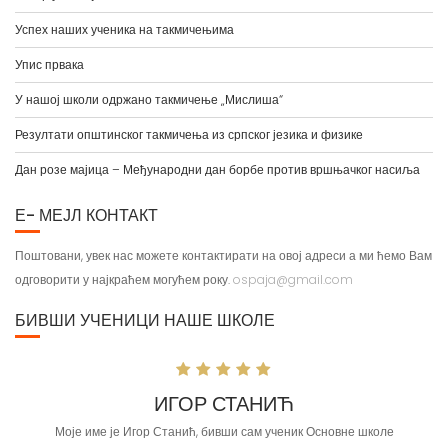
Успех наших ученика на такмичењима
Упис првака
У нашој школи одржано такмичење „Мислиша“
Резултати општинског такмичења из српског језика и физике
Дан розе мајица – Међународни дан борбе против вршњачког насиља
Е- МЕЈЛ КОНТАКТ
Поштовани, увек нас можете контактирати на овој адреси а ми ћемо Вам
одговорити у најкраћем могућем року.
ospaja@gmail.com
БИВШИ УЧЕНИЦИ НАШЕ ШКОЛЕ
ИГОР СТАНИЋ
М
 име је Игор Станић, бивши сам ученик Основне школе
Недеља, дан као ство