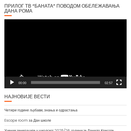
ПРИЛОГ ТВ “БАНАТА” ПОВОДОМ ОБЕЛЕЖАВАЊА
ДАНА РОМА
Video
Player
00:00
02:57
НАЈНОВИЈЕ ВЕСТИ
Четири године љубави, знања и одрастања
Escape room за Дан школе
Ученик генерације у школској 2025/26. години је Данило Кресоје