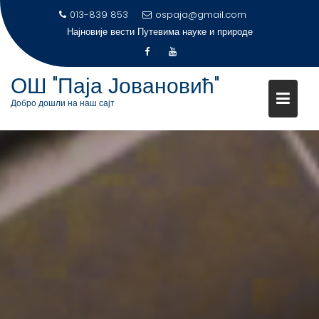
S
013-839 853
ospaja@gmail.com
k
Најновије вести
Путевима науке и природе
i
p
t
ОШ "Паја Јовановић"
o
Добро дошли на наш сајт
c
o
n
t
e
n
t