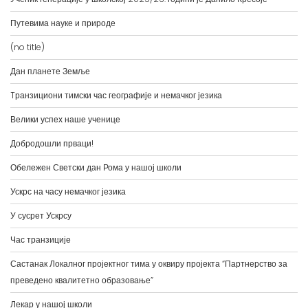
Путевима науке и природе
(no title)
Дан планете Земље
Tранзициони тимски час географије и немачког језика
Велики успех наше ученице
Добродошли прваци!
Обележен Светски дан Рома у нашој школи
Ускрс на часу немачког језика
У сусрет Ускрсу
Час транзиције
Састанак Локалног пројектног тима у оквиру пројекта “Партнерство за
преведено квалитетно образовање”
Лекар у нашој школи