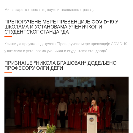
Министарство просвете, науке и технолошког развоја
ПРЕПОРУЧЕНЕ МЕРЕ ПРЕВЕНЦИЈЕ COVID-19 У
ШКОЛАМА И УСТАНОВАМА УЧЕНИЧКОГ И
СТУДЕНТСКОГ СТАНДАРДА
Кликни да преузмеш документ "Препоручене мере превенције COVID-19
у школама и установама ученичког и студентског стандарда"
ПРИЗНАЊЕ “НИКОЛА БРАШОВАН” ДОДЕЉЕНО
ПРОФЕСОРУ ОЛГИ ДЕГИ