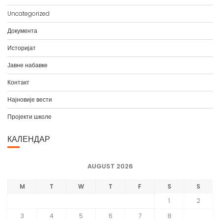
в
Uncategorized
а
Документа
Историјат
Јавне набавке
Контакт
Најновије вести
Пројекти школе
КАЛЕНДАР
AUGUST 2026
M
T
W
T
F
S
S
1
2
3
4
5
6
7
8
9