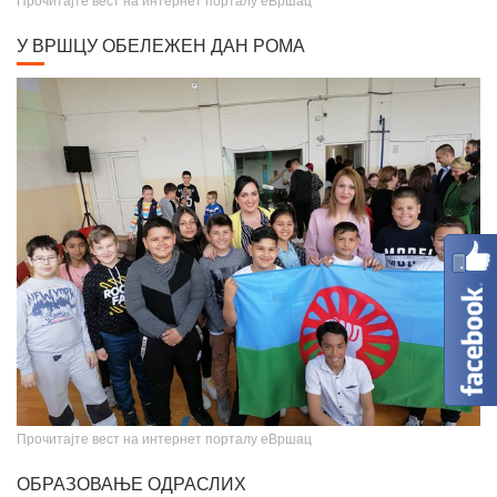
Прочитајте вест на интернет порталу еВршац
У ВРШЦУ ОБЕЛЕЖЕН ДАН РОМА
Крунисање цара Душана
Прочитајте вест на интернет порталу еВршац
ОБРАЗОВАЊЕ ОДРАСЛИХ