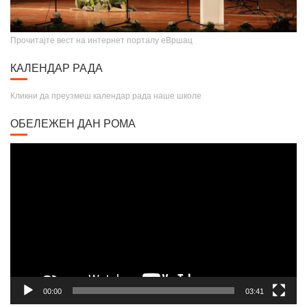
Прочитајте вест на интернет порталу еВршац
КАЛЕНДАР РАДА
Кликни да преузмеш календар рада наше школе
ОБЕЛЕЖЕН ДАН РОМА
Video
Player
00:00
03:41