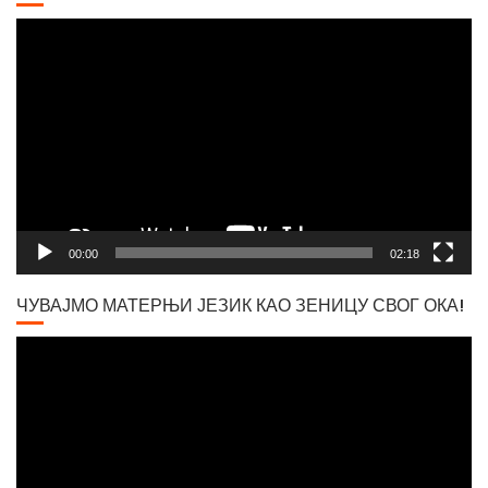
Video
Player
Вршачки триптохон
00:00
02:18
ЧУВАЈМО МАТЕРЊИ ЈЕЗИК КАО ЗЕНИЦУ СВОГ ОКА!
Video
Player