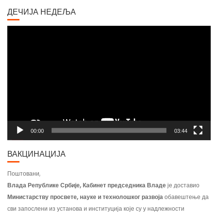
ДЕЧИЈА НЕДЕЉА
Video
Player
00:00
03:44
ВАКЦИНАЦИЈА
Поштовани,
Влада Републике Србије, Кабинет председника Владе
је доставио
Министарству просвете, науке и технолошког развоја
обавештење да
сви запослени из установа и институција које су у надлежности