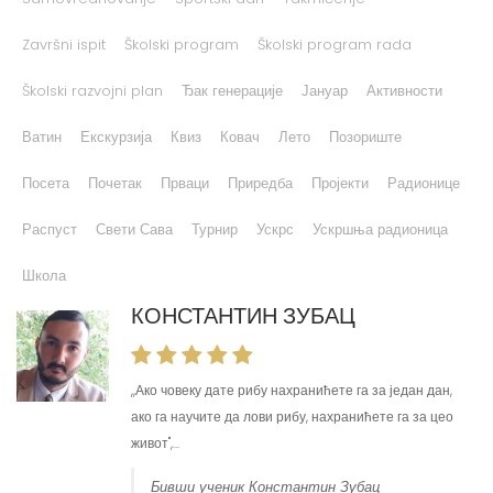
Završni ispit
Školski program
Školski program rada
Školski razvojni plan
Ђак генерације
Јануар
Активности
Ватин
Екскурзија
Квиз
Ковач
Лето
Позориште
Посета
Почетак
Прваци
Приредба
Пројекти
Радионице
Распуст
Свети Сава
Турнир
Ускрс
Ускршња радионица
Школа
КОНСТАНТИН ЗУБАЦ
,,Ако човеку дате рибу нахранићете га за један дан,
ако га научите да лови рибу, нахранићете га за цео
живот'',...
Бивши ученик Константин Зубац