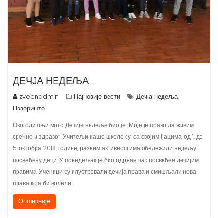
ДЕЧЈА НЕДЕЉА
zveenadmin
Најновије вести
Дечја недеља
,
Позориште
Овогодишњи мото Дечије недеље био је „Моје је право да живим
срећно и здраво“. Учитељи наше школе су, са својим ђацима, од 1. до
5. октобра 2018. године, разним активностима обележили недељу
посвећену деци. У понедељак је био одржан час посвећен дечијим
правима. Ученици су илустровали дечија права и смишљали нова
права која би волели…
Опширније