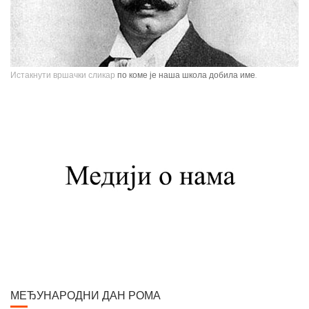
Истакнути вршачки сликар
по коме је наша школа добила име.
Павле Паја Јовановић, један од највећих српских сликара, рођен је у
Вршцу 16. јуна 1859. године као настарији син Стефана Јовановића,
трговца и фотографа, и Ернестине Деот из Темишвара. Завршио је
Сликарску академију у Бечу. Боравио је једно време у Минхену, Паризу,
Шпанији, Италији, Швајцарској, затим на Кавказу, у Цариграду и Египту,
Америци. Од 1900. године углавном ради у Паризу и Бечу. После Првог
светског рата боравио је дуже време у Београду и Букурешту. Излагао је
на сликарским изложбама у Паризу, Бечу, Берлину, Лондону и Риму. На
Светској изложбу у Паризу 1900. године добио је златну медаљу за
слику "Крунисање цара Душана". Исте године одликован је Орденом
Белог орла V реда. Радио је историјске композиције и портрете,
композиције са мотивима из народног живота Србије, Црне Горе и
Албаније. Од свих дама које су се нашле на његовом платну, љубав
МЕЂУНАРОДНИ ДАН РОМА
сликара у већ зрелим годинама задобила је млада Аустријанка Хермина