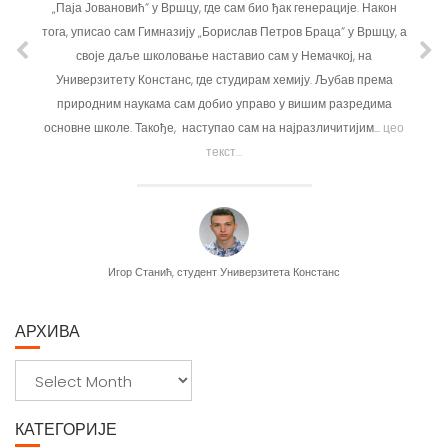
 Јовановић“ у Вршцу, где сам био ђак генерације. Након
Припрема ручка, ш
уписао сам Гимназију „Борислав Петров Браца“ у Вршцу, а
ствари. Али онда ч
воје даље школовање наставио сам у Немачкој, на
други град, студир
ерзитету Констанс, где студирам хемију. Љубав према
другачијом и стрмиј
одним наукама сам добио управо у вишим разредима
пут доноси много 
е школе. Такође, наступао сам на најразличитијим...
цео
текст...
Би
Игор Станић, студент Универзитета Констанс
АРХИВА
А
р
х
КАТЕГОРИЈЕ
и