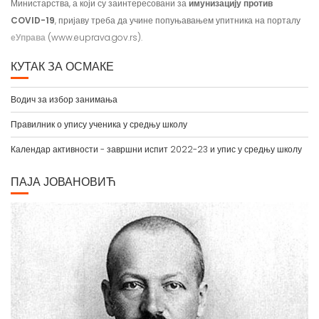
Министарства, а који су заинтересовани за
имунизацију против
COVID-19
, пријаву треба да учине попуњавањем упитника на порталу
еУправа
(www.euprava.gov.rs).
КУТАК ЗА ОСМАКЕ
Водич за избор занимања
Правилник о упису ученика у средњу школу
Календар активности - завршни испит 2022-23 и упис у средњу школу
ПАЈА ЈОВАНОВИЋ