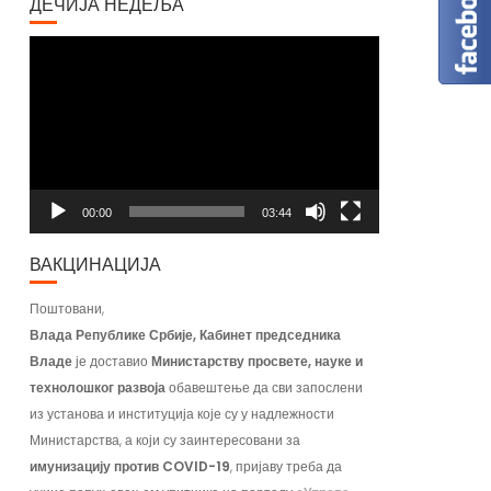
ДЕЧИЈА НЕДЕЉА
Video
Player
00:00
03:44
ВАКЦИНАЦИЈА
Поштовани,
Влада Републике Србије, Кабинет председника
Владе
је доставио
Министарству просвете, науке и
технолошког развоја
обавештење да сви запослени
из установа и институција које су у надлежности
Министарства, а који су заинтересовани за
имунизацију против COVID-19
, пријаву треба да