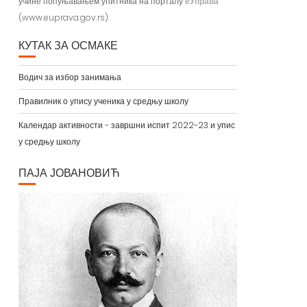
учине попуњавањем упитника на порталу
еУправа
(www.euprava.gov.rs).
КУТАК ЗА ОСМАКЕ
Водич за избор занимања
Правилник о упису ученика у средњу школу
Календар активности - завршни испит 2022-23 и упис
у средњу школу
ПАЈА ЈОВАНОВИЋ