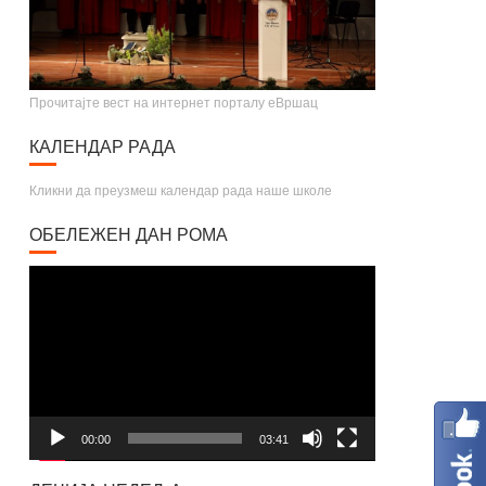
Прочитајте вест на интернет порталу еВршац
КАЛЕНДАР РАДА
Кликни да преузмеш календар рада наше школе
ОБЕЛЕЖЕН ДАН РОМА
Video
Player
00:00
03:41