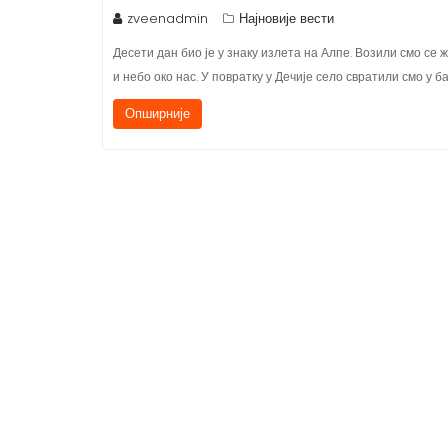
zveenadmin
Најновије вести
Десети дан био је у знаку излета на Алпе. Возили смо се
и небо око нас. У повратку у Дечије село свратили смо у б
Опширније