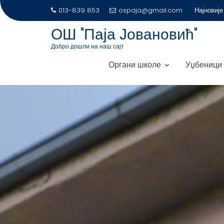
S
013-839 853
ospaja@gmail.com
Најновије
k
ОШ "Паја Јовановић"
i
p
Добро дошли на наш сајт
t
Органи школе
Уџбеници
o
c
o
n
t
e
n
t