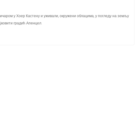
 жичаром у Хоер Кастену и уживали, окружени облацима, у погледу на земљу
ајковити градић Апенцел.