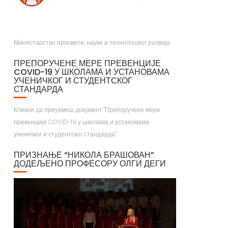
Министарство просвете, науке и технолошког развоја
ПРЕПОРУЧЕНЕ МЕРЕ ПРЕВЕНЦИЈЕ
COVID-19 У ШКОЛАМА И УСТАНОВАМА
УЧЕНИЧКОГ И СТУДЕНТСКОГ
СТАНДАРДА
Кликни да преузмеш документ "Препоручене мере
превенције COVID-19 у школама и установама
ученичког и студентског стандарда"
ПРИЗНАЊЕ “НИКОЛА БРАШОВАН”
ДОДЕЉЕНО ПРОФЕСОРУ ОЛГИ ДЕГИ