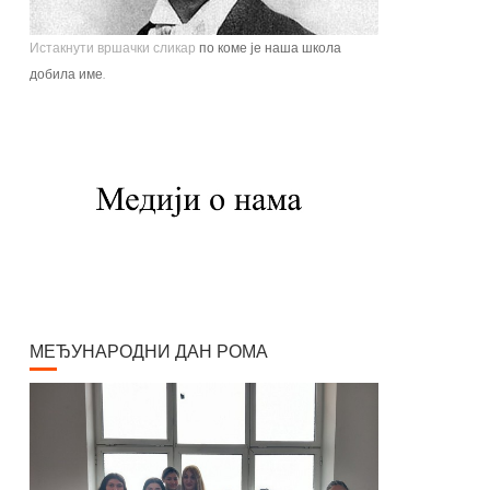
Истакнути вршачки сликар
по коме је наша школа
добила име.
Павле Паја Јовановић, један од највећих српских
сликара, рођен је у Вршцу 16. јуна 1859. године као
настарији син Стефана Јовановића, трговца и
фотографа, и Ернестине Деот из Темишвара. Завршио
је Сликарску академију у Бечу. Боравио је једно време у
Минхену, Паризу, Шпанији, Италији, Швајцарској, затим
на Кавказу, у Цариграду и Египту, Америци. Од 1900.
године углавном ради у Паризу и Бечу. После Првог
светског рата боравио је дуже време у Београду и
Букурешту. Излагао је на сликарским изложбама у
МЕЂУНАРОДНИ ДАН РОМА
Паризу, Бечу, Берлину, Лондону и Риму. На Светској
изложбу у Паризу 1900. године добио је златну медаљу
за слику "Крунисање цара Душана". Исте године
одликован је Орденом Белог орла V реда. Радио је
историјске композиције и портрете, композиције са