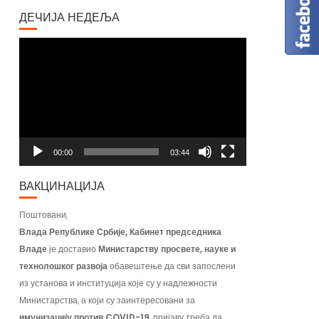
ДЕЧИЈА НЕДЕЉА
Video
Player
00:00
03:44
ВАКЦИНАЦИЈА
Поштовани,
Влада Републике Србије, Кабинет председника
Владе
је доставио
Министарству просвете, науке и
технолошког развоја
обавештење да сви запослени
из установа и институција које су у надлежности
Министарства, а који су заинтересовани за
имунизацију против COVID-19
, пријаву треба да