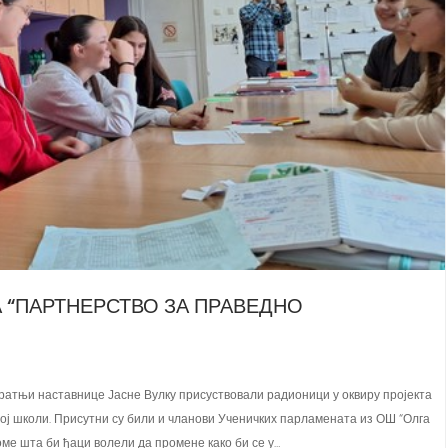
 “ПАРТНЕРСТВО ЗА ПРАВЕДНО
 пратњи наставнице Јасне Вулку присуствовали радионици у оквиру пројекта
ој школи. Присутни су били и чланови Ученичких парламената из ОШ “Олга
ме шта би ђаци волели да промене како би се у…