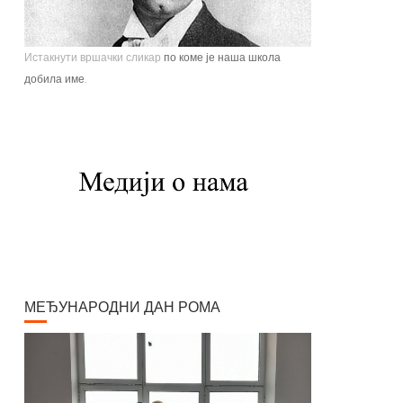
Истакнути вршачки сликар
по коме је наша школа
добила име.
Павле Паја Јовановић, један од највећих српских
сликара, рођен је у Вршцу 16. јуна 1859. године као
настарији син Стефана Јовановића, трговца и
фотографа, и Ернестине Деот из Темишвара. Завршио
је Сликарску академију у Бечу. Боравио је једно време у
Минхену, Паризу, Шпанији, Италији, Швајцарској, затим
на Кавказу, у Цариграду и Египту, Америци. Од 1900.
године углавном ради у Паризу и Бечу. После Првог
светског рата боравио је дуже време у Београду и
Букурешту. Излагао је на сликарским изложбама у
МЕЂУНАРОДНИ ДАН РОМА
Паризу, Бечу, Берлину, Лондону и Риму. На Светској
изложбу у Паризу 1900. године добио је златну медаљу
за слику "Крунисање цара Душана". Исте године
одликован је Орденом Белог орла V реда. Радио је
историјске композиције и портрете, композиције са