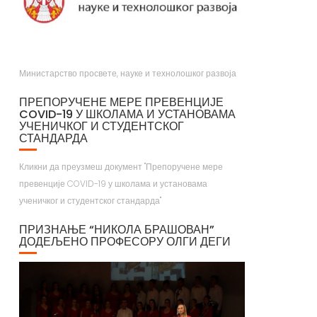
Министарство просвете, науке и технолошког развоја
ПРЕПОРУЧЕНЕ МЕРЕ ПРЕВЕНЦИЈЕ
COVID-19 У ШКОЛАМА И УСТАНОВАМА
УЧЕНИЧКОГ И СТУДЕНТСКОГ
СТАНДАРДА
Кликни да преузмеш документ "Препоручене мере
превенције COVID-19 у школама и установама
ученичког и студентског стандарда"
ПРИЗНАЊЕ “НИКОЛА БРАШОВАН”
ДОДЕЉЕНО ПРОФЕСОРУ ОЛГИ ДЕГИ