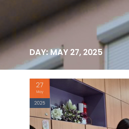
DAY: MAY 27, 2025
27
May
2025