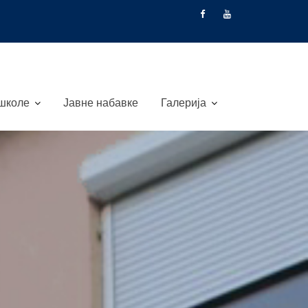
 школе
Јавне набавке
Галерија