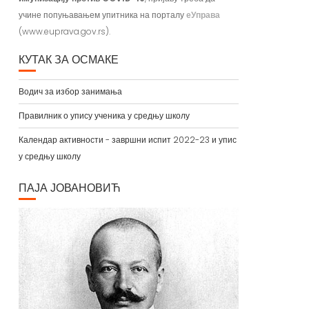
учине попуњавањем упитника на порталу
еУправа
(www.euprava.gov.rs).
КУТАК ЗА ОСМАКЕ
Водич за избор занимања
Правилник о упису ученика у средњу школу
Календар активности - завршни испит 2022-23 и упис
у средњу школу
ПАЈА ЈОВАНОВИЋ