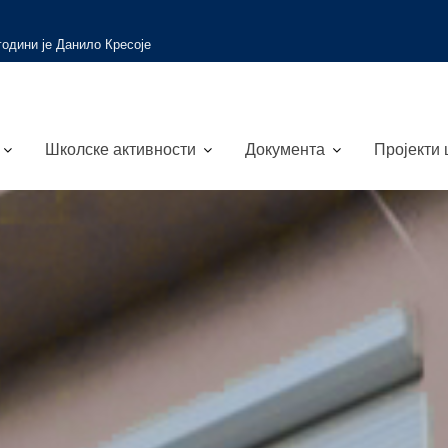
 вести
Путевима науке и природе
Школске активности
Документа
Пројекти