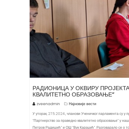
РАДИОНИЦА У ОКВИРУ ПРОЈЕКТА
КВАЛИТЕТНО ОБРАЗОВАЊЕ”
zveenadmin
Најновије вести
У уторак, 27.5.2024., чланови Ученичког парламента су у
“Партнерство за праведно квалитетно образовање” у наш
Петров Радишић” и ОШ “Вук Караџић”. Разговарало се о то