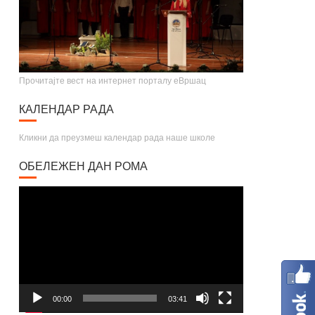
Прочитајте вест на интернет порталу еВршац
КАЛЕНДАР РАДА
Кликни да преузмеш календар рада наше школе
ОБЕЛЕЖЕН ДАН РОМА
Video
Player
00:00
03:41